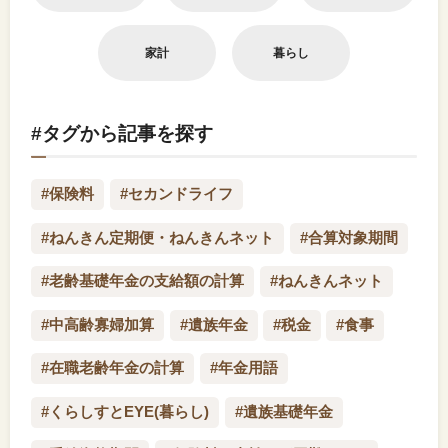
家計
暮らし
#タグから記事を探す
#保険料
#セカンドライフ
#ねんきん定期便・ねんきんネット
#合算対象期間
#老齢基礎年金の支給額の計算
#ねんきんネット
#中高齢寡婦加算
#遺族年金
#税金
#食事
#在職老齢年金の計算
#年金用語
#くらしすとEYE(暮らし)
#遺族基礎年金