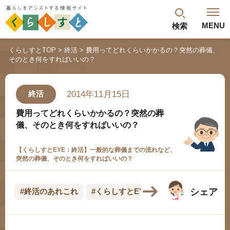
MENU
検索
閉じる
くらしすとTOP
終活
費用ってどれくらいかかるの？突然の葬儀、
そのとき何をすればいいの？
最新記事
閲覧履歴
ランキング
2014年11月15日
終活
年金のよくあるご質問
費用ってどれくらいかかるの？突然の葬
儀、そのとき何をすればいいの？
【くらしすとEYE：終活】一般的な葬儀までの流れなど、
突然の葬儀、そのとき何をすればいいの？
シェア
#終活のあれこれ
#くらしすとEYE(終活)
#葬儀・お墓
人気#タグ「5選」