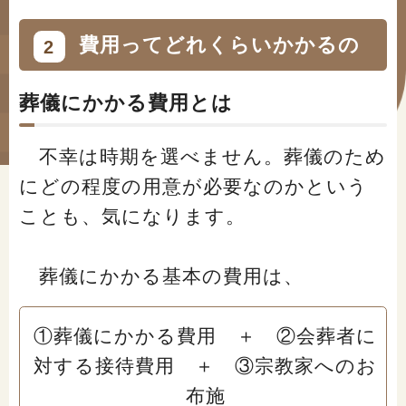
#年金広報
費用ってどれくらいかかるの
2
#くらしすとEYE(年金)
#ねんきんAtoZ
葬儀にかかる費用とは
#年金のこんなとき
不幸は時期を選べません。葬儀のため
#年金講座
にどの程度の用意が必要なのかという
ことも、気になります。
「年金」に関する記事
葬儀にかかる基本の費用は、
「健康」に関する記事
①葬儀にかかる費用 ＋ ②会葬者に
対する接待費用 ＋ ③宗教家へのお
「終活」に関する記事
布施