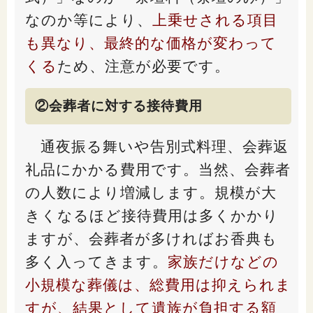
閉じる
なのか等により、
上乗せされる項目
も異なり、最終的な価格が変わって
くる
ため、注意が必要です。
②会葬者に対する接待費用
通夜振る舞いや告別式料理、会葬返
礼品にかかる費用です。当然、会葬者
の人数により増減します。規模が大
きくなるほど接待費用は多くかかり
ますが、会葬者が多ければお香典も
多く入ってきます。
家族だけなどの
小規模な葬儀は、総費用は抑えられま
すが、結果として遺族が負担する額