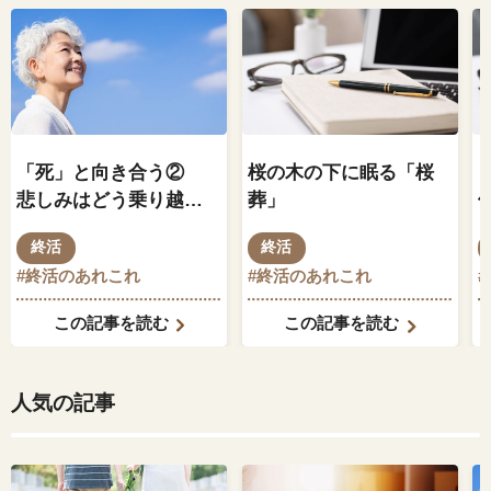
「死」と向き合う②
桜の木の下に眠る「桜
悲しみはどう乗り越え
葬」
る？グリーフケアで心
終活
終活
を楽に
#終活のあれこれ
#終活のあれこれ
この記事を読む
この記事を読む
人気の記事