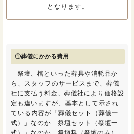
となります。
「家計」に関する記事
「暮らし」に関する記事
くらしすとについて
①葬儀にかかる費用
祭壇、棺といった葬具や消耗品か
協会事業案内
ら、スタッフのサービスまで、葬儀
プライバシーポリシー（個人情報保護方針）
社に支払う料金。葬儀社により価格設
定も違いますが、基本として示され
サイトマップ
ている内容が「葬儀セット（葬儀一
式）」なのか「祭壇セット（祭壇一
式）」なのか「祭壇料（祭壇のみ）」