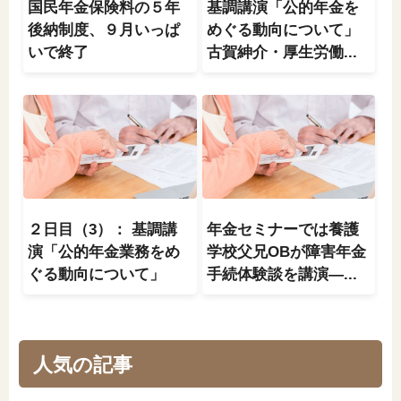
国民年金保険料の５年
基調講演「公的年金を
後納制度、９月いっぱ
めぐる動向について」
いで終了
古賀紳介・厚生労働...
２日目（3）： 基調講
年金セミナーでは養護
演「公的年金業務をめ
学校父兄OBが障害年金
ぐる動向について」
手続体験談を講演—...
人気の記事