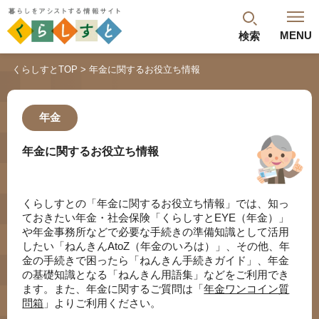
MENU
検索
閉じる
くらしすとTOP
年金に関するお役立ち情報
最新記事
閲覧履歴
ランキング
年金
年金のよくあるご質問
年金に関するお役立ち情報
くらしすとの「年金に関するお役立ち情報」では、知っ
ておきたい年金・社会保険「くらしすとEYE（年金）」
や年金事務所などで必要な手続きの準備知識として活用
したい「ねんきんAtoZ（年金のいろは）」、その他、年
金の手続きで困ったら「ねんきん手続きガイド」、年金
の基礎知識となる「ねんきん用語集」などをご利用でき
人気#タグ「5選」
ます。また、年金に関するご質問は「
年金ワンコイン質
問箱
」よりご利用ください。