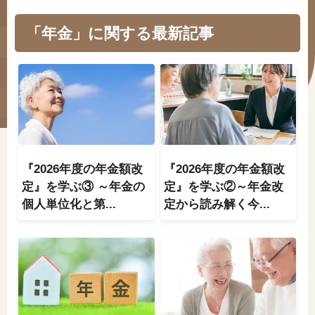
#年金広報
「年金」に関する最新記事
#くらしすとEYE(年金)
#ねんきんAtoZ
#年金のこんなとき
#年金講座
『2026年度の年金額改
『2026年度の年金額改
定』を学ぶ③ ～年金の
定』を学ぶ②～年金改
「年金」に関する記事
個人単位化と第...
定から読み解く今...
「健康」に関する記事
「終活」に関する記事