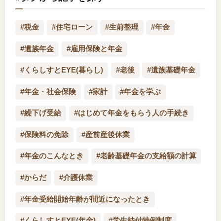
#税金
#住宅ローン
#生前整理
#年金
#遺族年金
#雇用保険と年金
#くらしすとEYE(暮らし)
#老後
#遺族基礎年金
#年金・社会保険
#家計
#年金を学ぶ
#繰下げ受給
#はじめて年金をもらう人の手続き
#保険料の免除
#産前産後休業
#年金のこんなとき
#老齢基礎年金の支給額の計算
#からだ
#介護休業
#年金受給開始年齢が間近になったとき
#くらしすとEYE(年金)
#学生納付特例制度