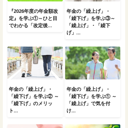
「家計」に関する記事
『2026年度の年金額改
年金の「繰上げ」・
定』を学ぶ①～ひと目
「繰下げ」を学ぶ③～
「暮らし」に関する記事
でわかる「改定後...
「繰上げ」・「繰下
げ」...
くらしすとについて
協会事業案内
プライバシーポリシー（個人情報保護方針）
年金の「繰上げ」・
年金の「繰上げ」・
「繰下げ」を学ぶ② ～
「繰下げ」を学ぶ① ～
「繰下げ」のメリッ
「繰上げ」で気を付
サイトマップ
ト...
け...