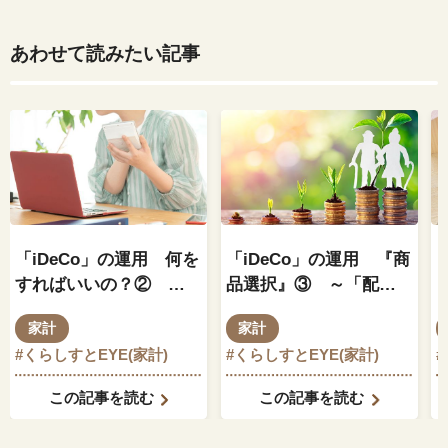
あわせて読みたい記事
「iDeCo」の運用 何を
「iDeCo」の運用 『商
すればいいの？② ～
品選択』③ ～「配分
知っておくべきこと～
指定の変更」と「スイ
家計
家計
ッチング」～
#くらしすとEYE(家計)
#くらしすとEYE(家計)
#
この記事を読む
この記事を読む