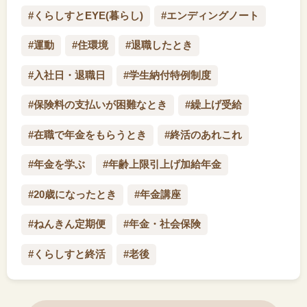
#くらしすとEYE(暮らし)
#エンディングノート
#運動
#住環境
#退職したとき
#入社日・退職日
#学生納付特例制度
#保険料の支払いが困難なとき
#繰上げ受給
#在職で年金をもらうとき
#終活のあれこれ
#年金を学ぶ
#年齢上限引上げ加給年金
#20歳になったとき
#年金講座
#ねんきん定期便
#年金・社会保険
#くらしすと終活
#老後