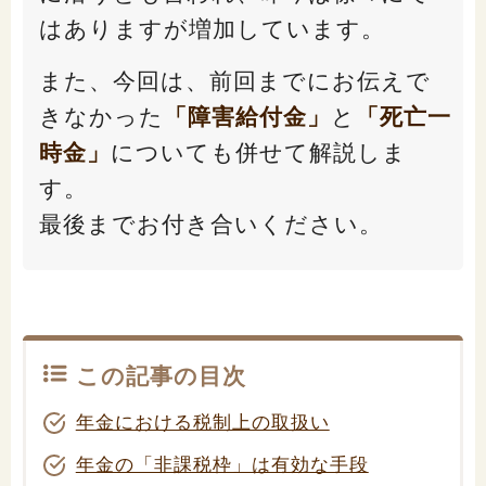
「家計」に関する記事
はありますが増加しています。
また、今回は、前回までにお伝えで
「暮らし」に関する記事
きなかった
「障害給付金」
と
「死亡一
時金」
についても併せて解説しま
す。
くらしすとについて
最後までお付き合いください。
協会事業案内
プライバシーポリシー（個人情報保護方針）
この記事の目次
サイトマップ
年金における税制上の取扱い
年金の「非課税枠」は有効な手段