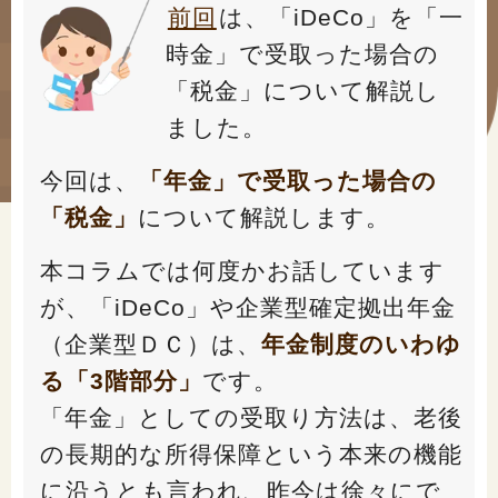
#年金広報
前回
は、「iDeCo」を「一
時金」で受取った場合の
#くらしすとEYE(年金)
「税金」について解説し
#ねんきんAtoZ
ました。
#年金のこんなとき
今回は、
「年金」で受取った場合の
#年金講座
「税金」
について解説します。
本コラムでは何度かお話しています
「年金」に関する記事
が、「iDeCo」や企業型確定拠出年金
（企業型ＤＣ）は、
年金制度のいわゆ
「健康」に関する記事
る「3階部分」
です。
「年金」としての受取り方法は、老後
「終活」に関する記事
の長期的な所得保障という本来の機能
に沿うとも言われ、昨今は徐々にで