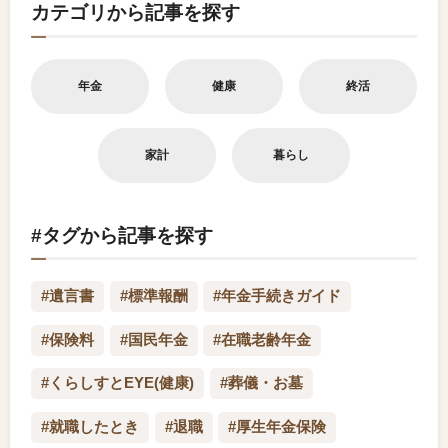
カテゴリから記事を探す
年金
健康
終活
家計
暮らし
#タグから記事を探す
#遺言書
#標準報酬
#年金手続きガイド
#保険料
#国民年金
#在職老齢年金
#くらしすとEYE(健康)
#葬儀・お墓
#就職したとき
#退職
#厚生年金保険