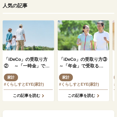
人気の記事
「iDeCo」の受取り方
「iDeCo」の受取り方③
② ～「一時金」で受
～「年金」で受取る場
取る場合の税金につい
合の税金について～
家計
家計
て～
#くらしすとEYE(家計)
#くらしすとEYE(家計)
#
この記事を読む
この記事を読む