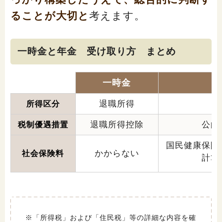
ることが大切と
考えます。
一時金と年金 受け取り方 まとめ
一時金
退職所得
所得区分
退職所得控除
公的
税制優遇措置
国民健康保険
かからない
社会保険料
計算
※「所得税」および「住民税」等の詳細な内容を確