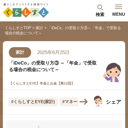
MENU
検索
閉じる
くらしすとTOP
家計
「iDeCo」の受取り方③～「年金」で受取る
場合の税金について～
最新記事
閲覧履歴
ランキング
2025年6月25日
家計
年金のよくあるご質問
「iDeCo」の受取り方③
～「年金」で受取
る場合の税金について～
【くらしすとEYE】年金とお金【第12回】
シェア
#くらしすとEYE(家計)
#マネー
人気#タグ「5選」