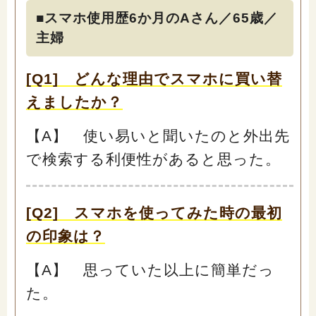
「家計」に関する記事
■スマホ使用歴6か月のAさん／65歳／
主婦
「暮らし」に関する記事
[Q1] どんな理由でスマホに買い替
えましたか？
くらしすとについて
【A】 使い易いと聞いたのと外出先
で検索する利便性があると思った。
協会事業案内
[Q2] スマホを使ってみた時の最初
プライバシーポリシー（個人情報保護方針）
の印象は？
サイトマップ
【A】 思っていた以上に簡単だっ
た。