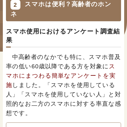
#年金広報
スマホは便利？高齢者のホン
2
ネ
#くらしすとEYE(年金)
#ねんきんAtoZ
スマホ使用におけるアンケート調査結
果
#年金のこんなとき
#年金講座
中高齢者のなかでも特に、スマホ普及
率の低い60歳以降である方を対象に
ス
マホにまつわる簡単なアンケートを実
「年金」に関する記事
施
しました。「スマホを使用している
人」「スマホを使用していない人」と対
「健康」に関する記事
照的なお二方のスマホに対する率直な感
想です。
「終活」に関する記事