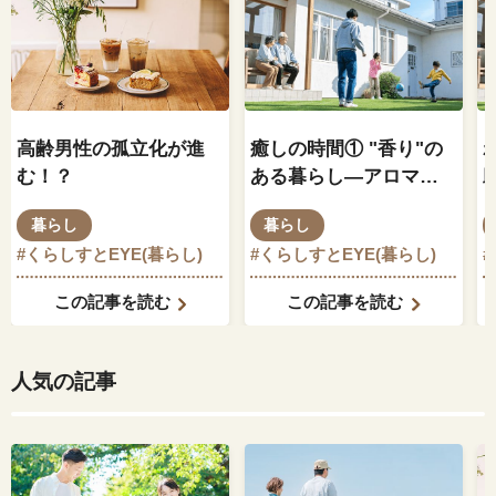
高齢男性の孤立化が進
癒しの時間① "香り"の
む！？
ある暮らし―アロマセ
ラピー
暮らし
暮らし
#くらしすとEYE(暮らし)
#くらしすとEYE(暮らし)
この記事を読む
この記事を読む
人気の記事