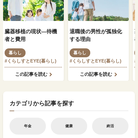
臓器移植の現状―待機
退職後の男性が孤独化
者と費用
する理由
暮らし
暮らし
#くらしすとEYE(暮らし)
#くらしすとEYE(暮らし)
この記事を読む
この記事を読む
カテゴリから記事を探す
年金
健康
終活