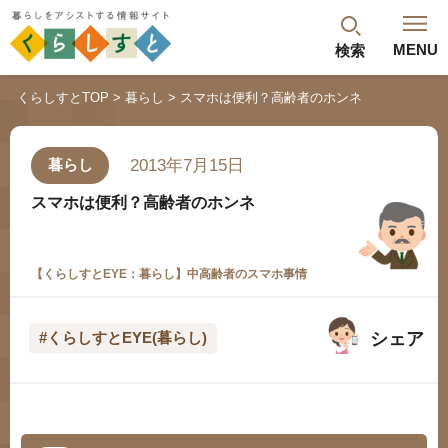
MENU
検索
閉じる
くらしすとTOP
暮らし
スマホは便利？高齢者のホンネ
最新記事
閲覧履歴
ランキング
2013年7月15日
暮らし
年金のよくあるご質問
スマホは便利？高齢者のホンネ
【くらしすとEYE：暮らし】中高齢者のスマホ事情
シェア
#くらしすとEYE(暮らし)
人気#タグ「5選」