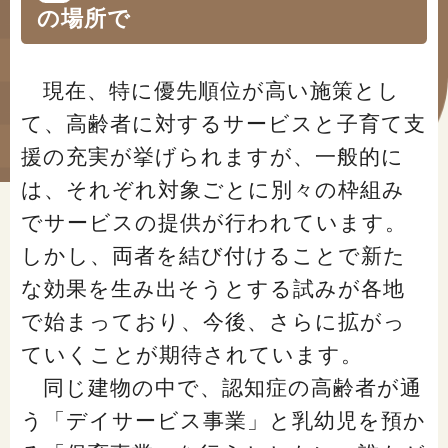
#年金広報
の場所で
#くらしすとEYE(年金)
現在、特に優先順位が高い施策とし
#ねんきんAtoZ
て、高齢者に対するサービスと子育て支
#年金のこんなとき
援の充実が挙げられますが、一般的に
は、それぞれ対象ごとに別々の枠組み
#年金講座
でサービスの提供が行われています。
しかし、両者を結び付けることで新た
「年金」に関する記事
な効果を生み出そうとする試みが各地
で始まっており、今後、さらに拡がっ
「健康」に関する記事
ていくことが期待されています。
同じ建物の中で、認知症の高齢者が通
「終活」に関する記事
う「デイサービス事業」と乳幼児を預か