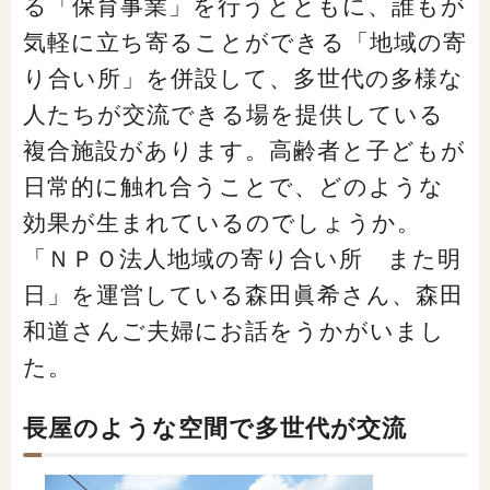
る「保育事業」を行うとともに、誰もが
「家計」に関する記事
気軽に立ち寄ることができる「地域の寄
り合い所」を併設して、多世代の多様な
「暮らし」に関する記事
人たちが交流できる場を提供している
複合施設があります。高齢者と子どもが
日常的に触れ合うことで、どのような
くらしすとについて
効果が生まれているのでしょうか。
「ＮＰＯ法人地域の寄り合い所 また明
協会事業案内
日」を運営している森田眞希さん、森田
和道さんご夫婦にお話をうかがいまし
プライバシーポリシー（個人情報保護方針）
た。
サイトマップ
長屋のような空間で多世代が交流