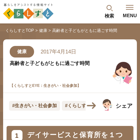
MENU
検索
閉じる
くらしすとTOP
健康
高齢者と子どもがともに過ごす時間
最新記事
閲覧履歴
ランキング
2017年4月14日
健康
年金のよくあるご質問
高齢者と子どもがともに過ごす時間
【くらしすとEYE：生きがい・社会参加】
シェア
#生きがい・社会参加
#くらしすとEYE(健康)
人気#タグ「5選」
デイサービスと保育所を１つ
1