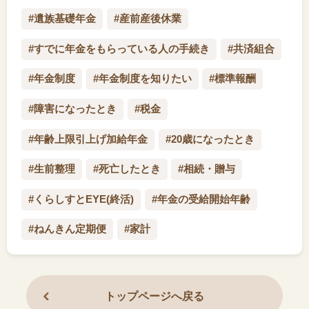
#遺族基礎年金
#産前産後休業
#すでに年金をもらっている人の手続き
#共済組合
#年金制度
#年金制度を知りたい
#標準報酬
#障害になったとき
#税金
#年齢上限引上げ加給年金
#20歳になったとき
#生前整理
#死亡したとき
#相続・贈与
#くらしすとEYE(終活)
#年金の受給開始年齢
#ねんきん定期便
#家計
トップページへ戻る