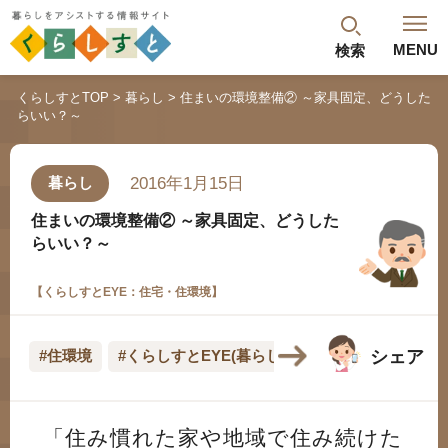
MENU
検索
閉じる
くらしすとTOP
暮らし
住まいの環境整備② ～家具固定、どうした
らいい？～
最新記事
閲覧履歴
ランキング
2016年1月15日
暮らし
年金のよくあるご質問
住まいの環境整備②
～家具固定、どうした
らいい？～
【くらしすとEYE：住宅・住環境】
シェア
#住環境
#くらしすとEYE(暮らし)
人気#タグ「5選」
「住み慣れた家や地域で住み続けた