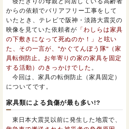
寝たきりの母親と同居している高齢者
閉じる
からの依頼でバリアフリー工事をして
いたとき、テレビで阪神・淡路大震災の
映像を見ていた依頼者が
「わしらは家具
の下敷きになって死ぬのか！」と呟い
た、その一言が、"かぐてんぼう隊"（家
具転倒防止。お年寄りの家の家具を固定
する活動）のきっかけでした
。
今回は、家具の転倒防止（家具固定）
についてです。
家具類による負傷が最も多い!?
東日本大震災以前に発生した地震で、