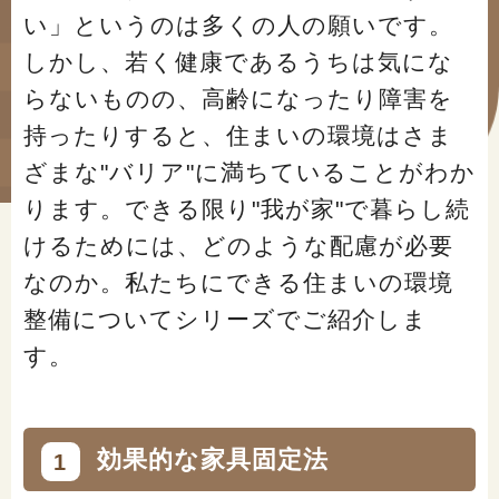
#年金広報
い」というのは多くの人の願いです。
しかし、若く健康であるうちは気にな
#くらしすとEYE(年金)
らないものの、高齢になったり障害を
#ねんきんAtoZ
持ったりすると、住まいの環境はさま
#年金のこんなとき
ざまな"バリア"に満ちていることがわか
ります。できる限り"我が家"で暮らし続
#年金講座
けるためには、どのような配慮が必要
なのか。私たちにできる住まいの環境
「年金」に関する記事
整備についてシリーズでご紹介しま
す。
「健康」に関する記事
「終活」に関する記事
効果的な家具固定法
1