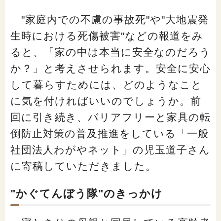
「家計」に関する記事
"家庭内での不慮の事故死"や"大地震発
生時における死傷被害"などの報道をみ
「暮らし」に関する記事
ると、「家の中は本当に安全なのだろう
か？」と考えさせられます。安全に安心
して暮らすためには、どのようなこと
くらしすとについて
に気を付ければいいのでしょうか。前
回に引き続き、バリアフリーと家具の転
協会事業案内
倒防止対策の普及推進をしている「一般
社団法人わがやネット」の児玉道子さん
プライバシーポリシー（個人情報保護方針）
に寄稿していただきました。
サイトマップ
"かぐてんぼう隊"のきっかけ