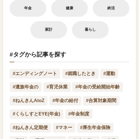
年金
健康
終活
家計
暮らし
#タグから記事を探す
#エンディングノート
#就職したとき
#運動
#遺族年金の
#育児休業
#年金の受給開始年齢
#ねんきんAtoZ
#年金の給付
#合算対象期間
#くらしすとEYE(年金)
#年金制度
#ねんきん定期便
#マネー
#厚生年金保険