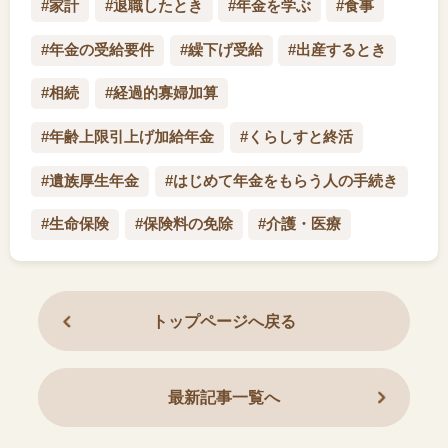
#家計
#退職したとき
#年金を学ぶ
#食事
#年金の受給要件
#繰下げ受給
#出産するとき
#相続
#経過的寡婦加算
#年齢上限引上げ加給年金
#くらしすと終活
#遺族厚生年金
#はじめて年金をもらう人の手続き
#生命保険
#保険料の免除
#介護・医療
トップページへ戻る
最新記事一覧へ