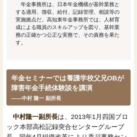
年金事務所は、日本年金機構が基幹業務と
「家計」に関する記事
する適用、徴収、給付、記録管理、相談等の
実施拠点だ。高知東年金事務所では、人材育
「暮らし」に関する記事
成による職員のスキルアップを図り、基幹業
務の正確かつ公正な実務で、その責務を果た
す。
くらしすとについて
協会事業案内
年金セミナーでは養護学校父兄OBが
障害年金手続体験談を講演
プライバシーポリシー（個人情報保護方針）
――中村 隆一 副所長
サイトマップ
中村隆一副所長
は、2013年1月四国ブロ
ック本部高松記録突合センターグループ
長、同年4月組織改革により香川事務セン