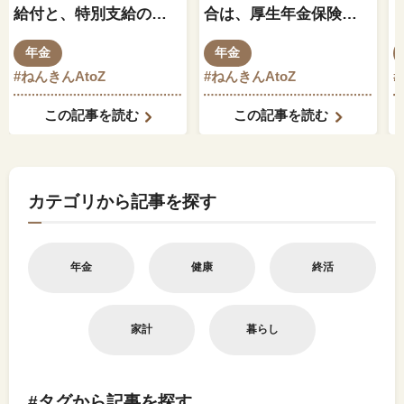
給付と、特別支給の老
合は、厚生年金保険料
齢厚生年金の関係はど
もそれに伴って変動し
年金
年金
のようになっているの
ますか？
#ねんきんAtoZ
#ねんきんAtoZ
でしょうか？
この記事を読む
この記事を読む
カテゴリから記事を探す
年金
健康
終活
家計
暮らし
#タグから記事を探す