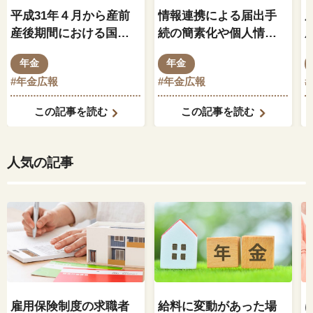
平成31年４月から産前
情報連携による届出手
産後期間における国民
続の簡素化や個人情報
年金保険料が免除に
保護にも市民目線で対
年金
年金
応
#年金広報
#年金広報
この記事を読む
この記事を読む
人気の記事
雇用保険制度の求職者
給料に変動があった場