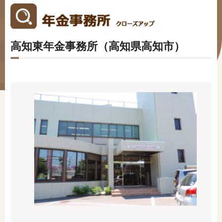
#年金広報
#くらしすとEYE(年金)
高知東年金事務所（高知県高知市）
#ねんきんAtoZ
#年金のこんなとき
#年金講座
「年金」に関する記事
「健康」に関する記事
「終活」に関する記事