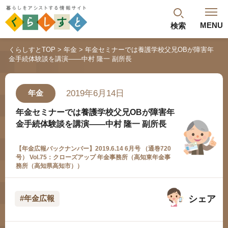
MENU
検索
閉じる
くらしすとTOP
年金
年金セミナーでは養護学校父兄OBが障害年
金手続体験談を講演——中村 隆一 副所長
最新記事
閲覧履歴
ランキング
2019年6月14日
年金
年金のよくあるご質問
年金セミナーでは養護学校父兄OBが障害年
金手続体験談を講演——中村 隆一 副所長
【年金広報バックナンバー】2019.6.14 6月号 （通巻720
号） Vol.75：クローズアップ 年金事務所（高知東年金事
務所（高知県高知市））
シェア
#年金広報
人気#タグ「5選」