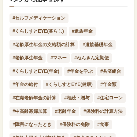
#セルフメディケーション
#くらしすとEYE(暮らし)
#遺族年金
#老齢厚生年金の支給額の計算
#遺族基礎年金
#老齢厚生年金
#マネー
#ねんきん定期便
#くらしすとEYE(年金)
#年金を学ぶ
#共済組合
#年金の給付
#くらしすとEYE(健康)
#年金額
#在職老齢年金の計算
#相続・贈与
#住宅ローン
#中高齢寡婦加算
#老齢年金
#保険料の計算方法
#障害になったとき
#保険料の免除
#食事