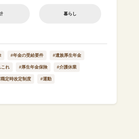
計
暮らし
除
#年金の受給要件
#遺族厚生年金
れこれ
#厚生年金保険
#介護休業
在職定時改定制度
#運動