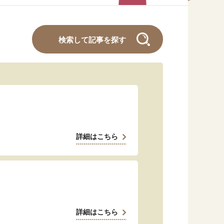
#くらしすとEYE(年金)
#ねんきんAtoZ
検索して記事を探す
#年金のこんなとき
#年金講座
「年金」に関する記事
詳細はこちら
「健康」に関する記事
「終活」に関する記事
詳細はこちら
「家計」に関する記事