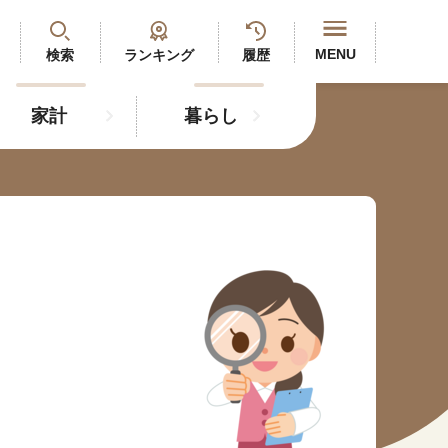
閉じる
MENU
検索
ランキング
履歴
家計
暮らし
最新記事
閲覧履歴
ランキング
年金のよくあるご質問
人気#タグ「5選」
#年金広報