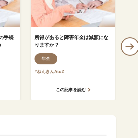
の手続
所得があると障害年金は減額にな
特
）
りますか？
上
う
年金
#ねんきんAtoZ
#ね
この記事を読む