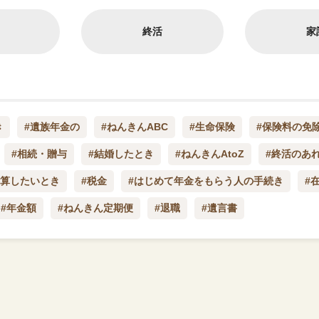
終活
家
き
#遺族年金の
#ねんきんABC
#生命保険
#保険料の免
#相続・贈与
#結婚したとき
#ねんきんAtoZ
#終活のあ
試算したいとき
#税金
#はじめて年金をもらう人の手続き
#
#年金額
#ねんきん定期便
#退職
#遺言書