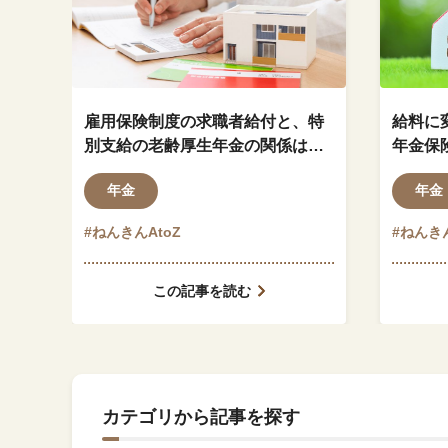
雇用保険制度の求職者給付と、特
給料に
別支給の老齢厚生年金の関係はど
年金保
のようになっているのでしょう
ますか
年金
年金
か？
#ねんきんAtoZ
#ねんきん
この記事を読む
カテゴリから記事を探す