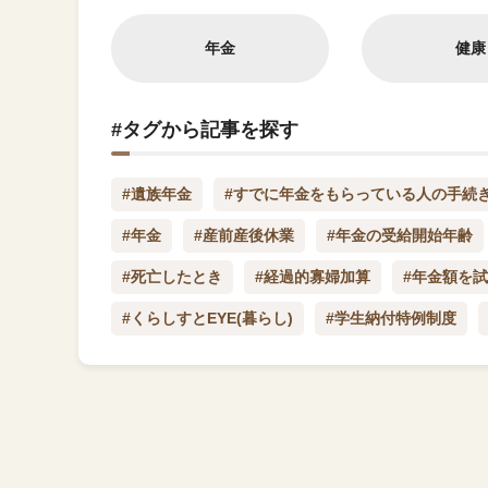
年金
健康
#タグから記事を探す
#遺族年金
#すでに年金をもらっている人の手続
#年金
#産前産後休業
#年金の受給開始年齢
#死亡したとき
#経過的寡婦加算
#年金額を
#くらしすとEYE(暮らし)
#学生納付特例制度