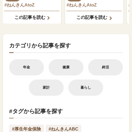
#ねんきんAtoZ
#ねんきんAtoZ
でしょうか？
この記事を読む
この記事を読む
カテゴリから記事を探す
年金
健康
終活
家計
暮らし
#タグから記事を探す
#厚生年金保険
#ねんきんABC