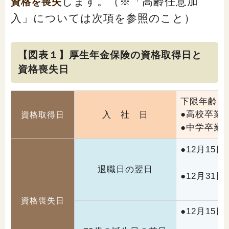
します。（※「高齢任意加
資格を喪失
閉じる
入」については次項を参照のこと）
【図表１】厚生年金保険の資格取得日と
資格喪失日
下限年齢は
●
高校卒業
入 社 日
資格取得日
●
中学卒業
●
12月15
（1
退職日の翌日
●
12月31
（1
資格喪失日
●
12月15
（1