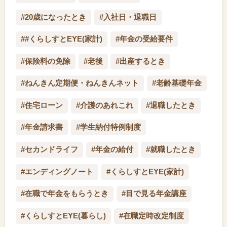
#20歳になったとき
#入社日・退職日
##くらしすとEYE(家計)
#年金の受給要件
#保険料の免除
#老後
#出産するとき
#ねんきん定期便・ねんきんネット
#老齢基礎年金
#住宅ローン
#介護のあれこれ
#退職したとき
#年金請求書
#学生納付特例制度
#セカンドライフ
#年金の給付
#就職したとき
#エンディングノート
#くらしすとEYE(家計)
#在職で年金をもらうとき
#目で見る年金講座
#くらしすとEYE(暮らし)
#在職定時改定制度