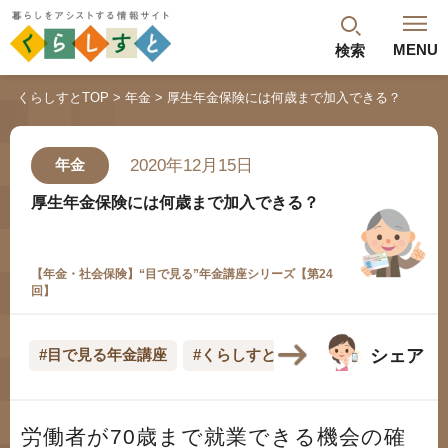
MENU
検索
閉じる
くらしすとTOP
年金
厚生年金保険には何歳まで加入できる？
最新記事
閲覧履歴
ランキング
2020年12月15日
年金
年金のよくあるご質問
厚生年金保険には何歳まで加入できる？
【年金・社会保険】“目で見る”年金講座シリーズ【第24
回】
シェア
#目で見る年金講座
#くらしすとEYE(年金)
人気#タグ「5選」
労働者が70歳まで就業できる機会の確