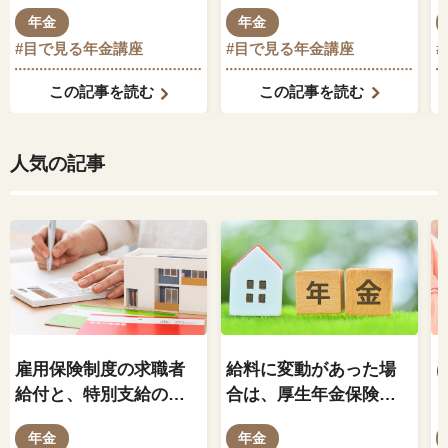
年金
年金
#目で見る年金講座
#目で見る年金講座
この記事を読む
この記事を読む
人気の記事
雇用保険制度の求職者
給料に変動があった場
給付と、特別支給の老
合は、厚生年金保険料
齢厚生年金の関係はど
もそれに伴って変動し
年金
年金
のようになっているの
ますか？