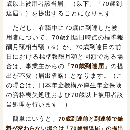
歳以上被用者該当届」（以下、「70歳到
達届」）を提出することになります。
ただし、在職中に70歳に到達した被
用者について、70歳到達日時点の標準報
酬月額相当額（
）が、70歳到達日の前
※
日における標準報酬月額と同額である場
合は、事業主からの「
70歳到達届
」の提
出が不要（届出省略）となります。（こ
の場合は、日本年金機構が厚生年金保険
の資格喪失処理および70歳以上被用者該
当処理を行います。）
簡単にいうと、
70歳到達前と到達後で給
料が変わらない場合は「70歳到達届」の提出