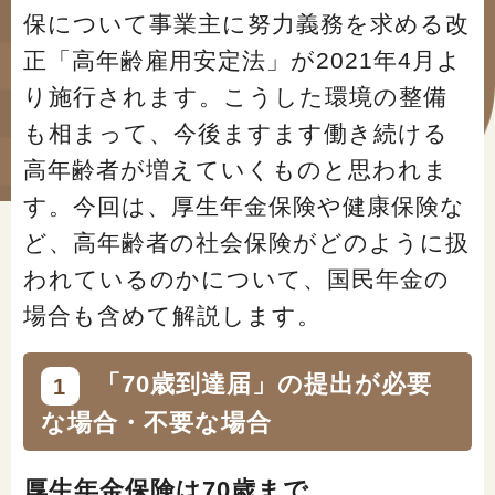
#年金広報
保について事業主に努力義務を求める改
正「高年齢雇用安定法」が2021年4月よ
#くらしすとEYE(年金)
り施行されます。こうした環境の整備
#ねんきんAtoZ
も相まって、今後ますます働き続ける
#年金のこんなとき
高年齢者が増えていくものと思われま
す。今回は、厚生年金保険や健康保険な
#年金講座
ど、高年齢者の社会保険がどのように扱
われているのかについて、国民年金の
「年金」に関する記事
場合も含めて解説します。
「健康」に関する記事
「70歳到達届」の提出が必要
1
な場合・不要な場合
「終活」に関する記事
厚生年金保険は70歳まで