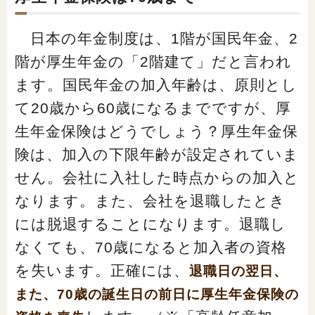
「家計」に関する記事
日本の年金制度は、1階が国民年金、2
階が厚生年金の「2階建て」だと言われ
「暮らし」に関する記事
ます。国民年金の加入年齢は、原則とし
て20歳から60歳になるまでですが、厚
くらしすとについて
生年金保険はどうでしょう？厚生年金保
険は、加入の下限年齢が設定されていま
協会事業案内
せん。会社に入社した時点からの加入と
なります。また、会社を退職したとき
プライバシーポリシー（個人情報保護方針）
には脱退することになります。退職し
なくても、70歳になると加入者の資格
サイトマップ
を失います。正確には、
退職日の翌日、
また、70歳の誕生日の前日に厚生年金保険の