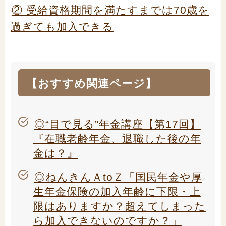
② 受給資格期間を満たすまでは70歳を
過ぎても加入できる
【おすすめ関連ページ】
◎“目で見る”年金講座【第17回】
『在職老齢年金、退職した後の年
金は？』
◎ねんきんＡtoＺ「国民年金や厚
生年金保険の加入年齢に下限・上
限はありますか？超えてしまった
ら加入できないのですか？」