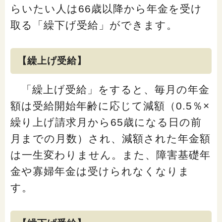
らいたい人は66歳以降から年金を受け
「家計」に関する記事
取る「繰下げ受給」ができます。
「暮らし」に関する記事
【繰上げ受給】
「繰上げ受給」をすると、毎月の年金
くらしすとについて
額は受給開始年齢に応じて減額（0.5％×
繰り上げ請求月から65歳になる日の前
協会事業案内
月までの月数）され、減額された年金額
プライバシーポリシー（個人情報保護方針）
は一生変わりません。また、障害基礎年
金や寡婦年金は受けられなくなりま
サイトマップ
す。