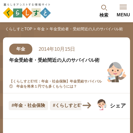
MENU
検索
閉じる
くらしすとTOP
年金
年金受給者・受給間近の人のサバイバル術
最新記事
閲覧履歴
ランキング
2014年10月15日
年金
年金のよくあるご質問
年金受給者・受給間近の人のサバイバル術
【くらしすとEYE：年金・社会保険】年金受給サバイバル
① 年金を将来１円でも多くもらうには？
シェア
#年金・社会保険
#くらしすとEYE(年金)
人気#タグ「5選」