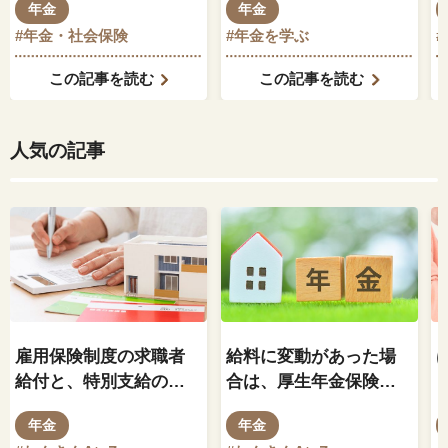
年金
年金
#年金・社会保険
#年金を学ぶ
#
この記事を読む
この記事を読む
人気の記事
雇用保険制度の求職者
給料に変動があった場
給付と、特別支給の老
合は、厚生年金保険料
齢厚生年金の関係はど
もそれに伴って変動し
年金
年金
のようになっているの
ますか？