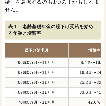
給」を選択するのも1つの手かもしれま
せん。
表１ 老齢基礎年金の繰下げ受給を始め
る年齢と増額率
繰下げ請求月
増額率
66歳0カ月〜11カ月
8.4％〜16.1
67歳0カ月〜11カ月
16.8％〜24.
68歳0カ月〜11カ月
25.2％〜32.
69歳0カ月〜11カ月
33.6％〜41.
70歳0カ月〜11カ月
42.0％