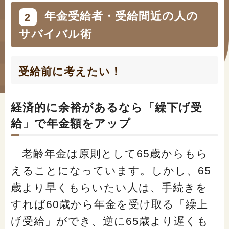
#年金広報
年金受給者・受給間近の人の
2
#くらしすとEYE(年金)
サバイバル術
#ねんきんAtoZ
受給前に考えたい！
#年金のこんなとき
#年金講座
経済的に余裕があるなら「繰下げ受
給」で年金額をアップ
「年金」に関する記事
老齢年金は原則として65歳からもら
えることになっています。しかし、65
「健康」に関する記事
歳より早くもらいたい人は、手続きを
すれば60歳から年金を受け取る「繰上
「終活」に関する記事
げ受給」ができ、逆に65歳より遅くも