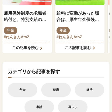
雇用保険制度の求職者
給料に変動があった場
給付と、特別支給の老
合は、厚生年金保険料
齢厚生年金の関係はど
もそれに伴って変動し
年金
年金
のようになっているの
ますか？
#ねんきんAtoZ
#ねんきんAtoZ
でしょうか？
この記事を読む
この記事を読む
カテゴリから記事を探す
年金
健康
終活
家計
暮らし