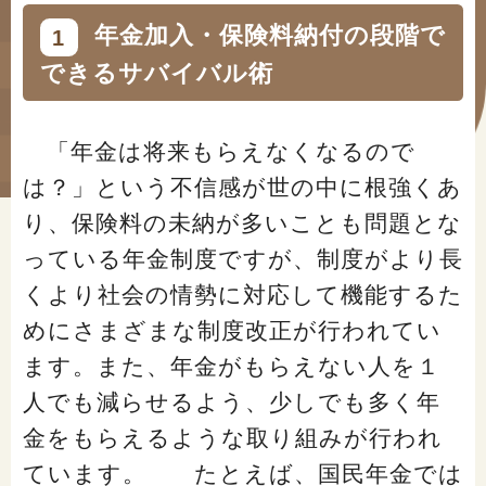
#年金広報
年金加入・保険料納付の段階で
1
#くらしすとEYE(年金)
できるサバイバル術
#ねんきんAtoZ
「年金は将来もらえなくなるので
#年金のこんなとき
は？」という不信感が世の中に根強くあ
#年金講座
り、保険料の未納が多いことも問題とな
っている年金制度ですが、制度がより長
くより社会の情勢に対応して機能するた
「年金」に関する記事
めにさまざまな制度改正が行われてい
ます。また、年金がもらえない人を１
「健康」に関する記事
人でも減らせるよう、少しでも多く年
金をもらえるような取り組みが行われ
「終活」に関する記事
ています。 たとえば、国民年金では