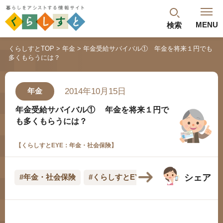
MENU
検索
閉じる
くらしすとTOP
年金
年金受給サバイバル① 年金を将来１円でも
多くもらうには？
最新記事
閲覧履歴
ランキング
2014年10月15日
年金
年金のよくあるご質問
年金受給サバイバル①
年金を将来１円で
も多くもらうには？
【くらしすとEYE：年金・社会保険】
シェア
#年金・社会保険
#くらしすとEYE(年金)
人気#タグ「5選」