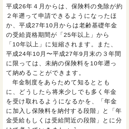
平成26年４月からは、保険料の免除が約
「家計」に関する記事
２年遡って申請できるようになったほ
か、平成27年10月からは老齢基礎年金
「暮らし」に関する記事
の受給資格期間が「25年以上」から
「10年以上」に短縮されます。また、
くらしすとについて
平成24年10月〜平成27年9月末の３年間
に限っては、未納の保険料を10年遡っ
協会事業案内
て納めることができます。
年金制度をあらためて知るととも
プライバシーポリシー（個人情報保護方針）
に、どうしたら将来少しでも多く年金
を受け取れるようになるかを、「年金
サイトマップ
に加入し保険料を納付する段階」と「年
金受給もしくは受給間近の段階」とに分