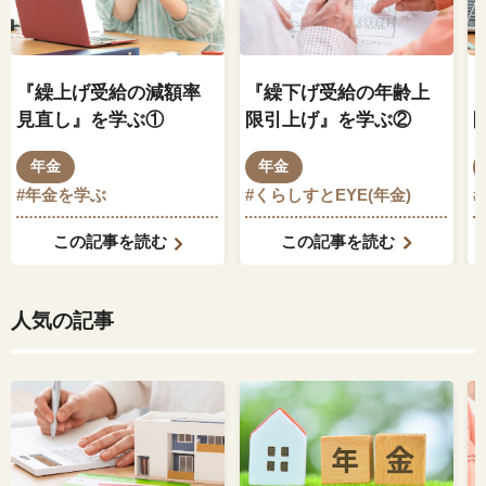
『繰上げ受給の減額率
『繰下げ受給の年齢上
見直し』を学ぶ①
限引上げ』を学ぶ②
年金
年金
#年金を学ぶ
#くらしすとEYE(年金)
この記事を読む
この記事を読む
人気の記事