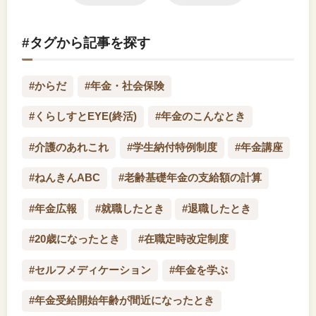
#タグから記事を探す
#からだ
#年金・社会保険
#くらしすとEYE(終活)
#年金のこんなとき
#介護のあれこれ
#学生納付特例制度
#年金講座
#ねんきんABC
#老齢基礎年金の支給額の計算
#年金広報
#就職したとき
#退職したとき
#20歳になったとき
#在職定時改定制度
#セルフメディケーション
#年金を学ぶ
#年金受給開始年齢が間近になったとき