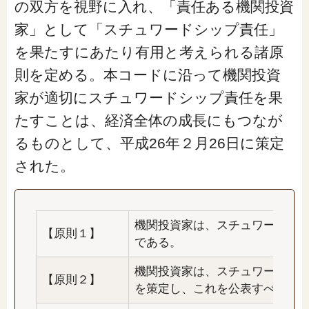
閉じる
の双方を視野に入れ、「責任ある機関投資
家」として「スチュワードシップ責任」
を果たすにあたり有用と考えられる諸原
則を定める。本コードに沿って機関投資
家が適切にスチュワードシップ責任を果
たすことは、経済全体の成長にもつなが
るものとして、平成26年２月26日に策定
された。
機関投資家は、スチュワードシ
【原則１】
である。
機関投資家は、スチュワードシ
【原則２】
を策定し、これを公表すべきで