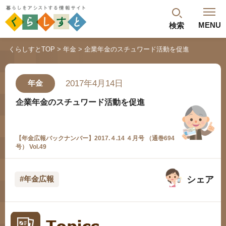
MENU
検索
閉じる
くらしすとTOP
年金
企業年金のスチュワード活動を促進
最新記事
閲覧履歴
ランキング
2017年4月14日
年金
年金のよくあるご質問
企業年金のスチュワード活動を促進
【年金広報バックナンバー】2017.４.14 ４月号 （通巻694
号） Vol.49
シェア
#年金広報
人気#タグ「5選」