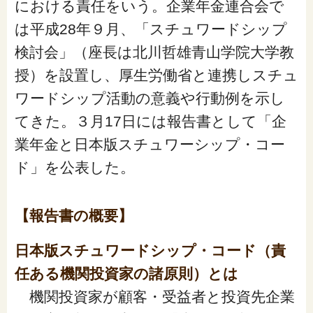
における責任をいう。企業年金連合会で
「家計」に関する記事
は平成28年９月、「スチュワードシップ
検討会」（座長は北川哲雄青山学院大学教
「暮らし」に関する記事
授）を設置し、厚生労働省と連携しスチュ
ワードシップ活動の意義や行動例を示し
てきた。３月17日には報告書として「企
くらしすとについて
業年金と日本版スチュワーシップ・コー
ド」を公表した。
協会事業案内
【報告書の概要】
プライバシーポリシー（個人情報保護方針）
日本版スチュワードシップ・コード（責
サイトマップ
任ある機関投資家の諸原則）とは
機関投資家が顧客・受益者と投資先企業