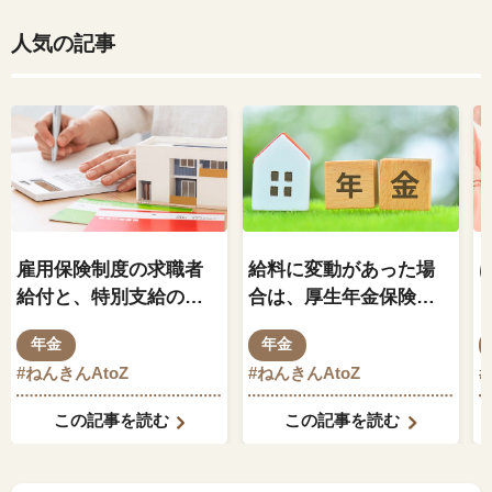
人気の記事
雇用保険制度の求職者
給料に変動があった場
給付と、特別支給の老
合は、厚生年金保険料
齢厚生年金の関係はど
もそれに伴って変動し
年金
年金
のようになっているの
ますか？
#ねんきんAtoZ
#ねんきんAtoZ
でしょうか？
この記事を読む
この記事を読む