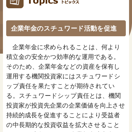
#年金広報
#くらしすとEYE(年金)
企業年金のスチュワード活動を促進
#ねんきんAtoZ
#年金のこんなとき
企業年金に求められることは、何より
積立金の安全かつ効率的な運用である。
#年金講座
そのため、企業年金などの資産を保有し
運用する機関投資家にはスチュワードシ
「年金」に関する記事
ップ責任を果たすことが期待されてい
る。スチュワードシップ責任とは、機関
「健康」に関する記事
投資家が投資先企業の企業価値を向上させ
持続的成長を促進することにより受益者
「終活」に関する記事
の中長期的な投資収益を拡大させること