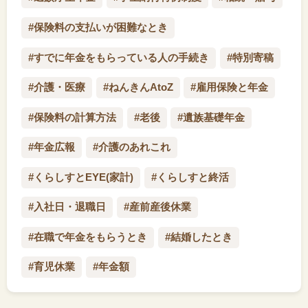
#保険料の支払いが困難なとき
#すでに年金をもらっている人の手続き
#特別寄稿
#介護・医療
#ねんきんAtoZ
#雇用保険と年金
#保険料の計算方法
#老後
#遺族基礎年金
#年金広報
#介護のあれこれ
#くらしすとEYE(家計)
#くらしすと終活
#入社日・退職日
#産前産後休業
#在職で年金をもらうとき
#結婚したとき
#育児休業
#年金額