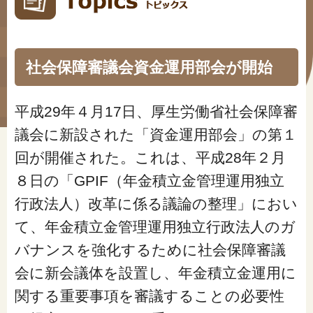
#年金広報
#くらしすとEYE(年金)
社会保障審議会資金運用部会が開始
#ねんきんAtoZ
#年金のこんなとき
平成29年４月17日、厚生労働省社会保障審
議会に新設された「資金運用部会」の第１
#年金講座
回が開催された。これは、平成28年２月
８日の「GPIF（年金積立金管理運用独立
「年金」に関する記事
行政法人）改革に係る議論の整理」におい
て、年金積立金管理運用独立行政法人のガ
「健康」に関する記事
バナンスを強化するために社会保障審議
会に新会議体を設置し、年金積立金運用に
「終活」に関する記事
関する重要事項を審議することの必要性