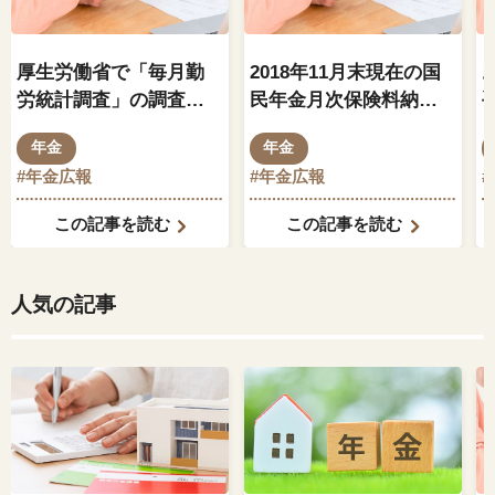
厚生労働省で「毎月勤
2018年11月末現在の国
労統計調査」の調査に
民年金月次保険料納付
不正 ～一部年金額にも
率は３年経過納付率で
年金
年金
影響～
73.1％
#年金広報
#年金広報
この記事を読む
この記事を読む
人気の記事