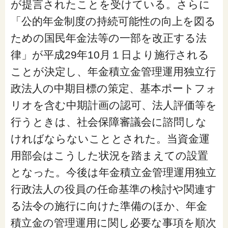
が提言されたことを受けている。さらに
「家計」に関する記事
「公的年金制度の持続可能性の向上を図る
ための国民年金法等の一部を改正する法
「暮らし」に関する記事
律」が平成29年10月１日より施行される
ことが決定し、年金積立金管理運用独立行
政法人の中期目標の策定、基本ポートフォ
くらしすとについて
リオを含む中期計画の認可、法人評価等を
行うときは、社会保障審議会に諮問しな
協会事業案内
ければならないこととされた。当資金運
用部会はこうした状況を踏まえての設置
プライバシーポリシー（個人情報保護方針）
となった。今後は年金積立金管理運用独立
行政法人の役員の任命基準の検討や関連す
サイトマップ
る法令の施行に向けた準備のほか、年金
積立金の管理運用に関し必要な事項を順次