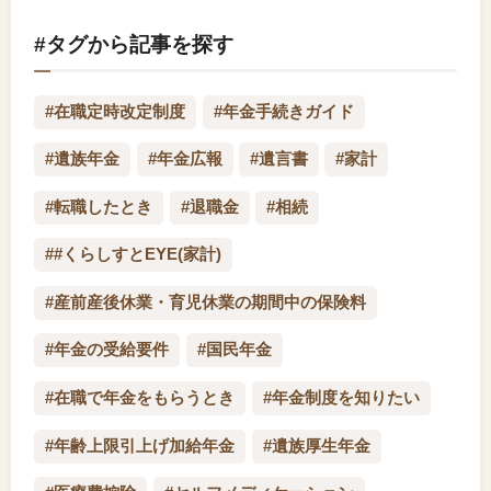
#タグから記事を探す
#在職定時改定制度
#年金手続きガイド
#遺族年金
#年金広報
#遺言書
#家計
#転職したとき
#退職金
#相続
##くらしすとEYE(家計)
#産前産後休業・育児休業の期間中の保険料
#年金の受給要件
#国民年金
#在職で年金をもらうとき
#年金制度を知りたい
#年齢上限引上げ加給年金
#遺族厚生年金