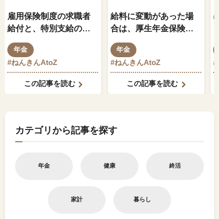
雇用保険制度の求職者
給料に変動があった場
給付と、特別支給の老
合は、厚生年金保険料
齢厚生年金の関係はど
もそれに伴って変動し
年金
年金
のようになっているの
ますか？
#ねんきんAtoZ
#ねんきんAtoZ
でしょうか？
この記事を読む
この記事を読む
カテゴリから記事を探す
年金
健康
終活
家計
暮らし