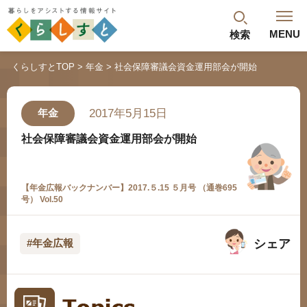
MENU
検索
閉じる
くらしすとTOP
年金
社会保障審議会資金運用部会が開始
最新記事
閲覧履歴
ランキング
2017年5月15日
年金
年金のよくあるご質問
社会保障審議会資金運用部会が開始
【年金広報バックナンバー】2017.５.15 ５月号 （通巻695
号） Vol.50
シェア
#年金広報
人気#タグ「5選」