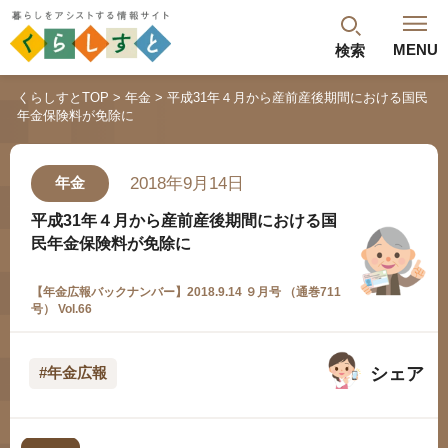
MENU
検索
閉じる
くらしすとTOP
年金
平成31年４月から産前産後期間における国民
年金保険料が免除に
最新記事
閲覧履歴
ランキング
2018年9月14日
年金
年金のよくあるご質問
平成31年４月から産前産後期間における国
民年金保険料が免除に
【年金広報バックナンバー】2018.9.14 ９月号 （通巻711
号） Vol.66
シェア
#年金広報
人気#タグ「5選」