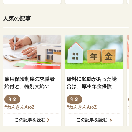
人気の記事
雇用保険制度の求職者
給料に変動があった場
給付と、特別支給の老
合は、厚生年金保険料
齢厚生年金の関係はど
もそれに伴って変動し
年金
年金
のようになっているの
ますか？
#ねんきんAtoZ
#ねんきんAtoZ
でしょうか？
この記事を読む
この記事を読む