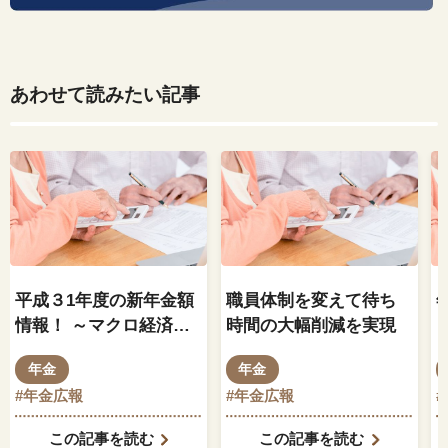
あわせて読みたい記事
平成３1年度の新年金額
職員体制を変えて待ち
情報！ ～マクロ経済ス
時間の大幅削減を実現
ライドの特別調整率は
年金
年金
どうなったのか～
#年金広報
#年金広報
この記事を読む
この記事を読む