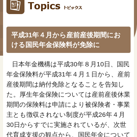
#年金広報
#くらしすとEYE(年金)
#ねんきんAtoZ
平成31年４月から産前産後期間にお
ける国民年金保険料が免除に
#年金のこんなとき
#年金講座
日本年金機構は平成30年８月10日、国民
年金保険料が平成31年４月１日から、産前
「年金」に関する記事
産後期間は納付免除となることを告知し
た。厚生年金保険については産前産後休業
「健康」に関する記事
期間の保険料は申請により被保険者・事業
主とも徴収されない制度が平成26年４月
「終活」に関する記事
30日からすでに実施されているが、次世
代育成支援の観点から、国民年金について