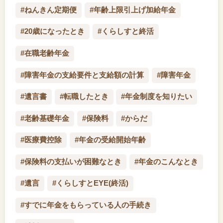
#ねんきん定期便
#年齢上限引上げ加給年金
#20歳になったとき
#くらしすと終活
#在職老齢年金
#障害年金の支給要件と支給額の計算
#障害年金
#遺言書
#転職したとき
#年金制度を知りたい
#老齢基礎年金
#保険料
#からだ
#医療費控除
#年金の受給開始年齢
#保険料の支払いが困難なとき
#年金のこんなとき
#遺言
#くらしすとEYE(終活)
#すでに年金をもらっている人の手続き