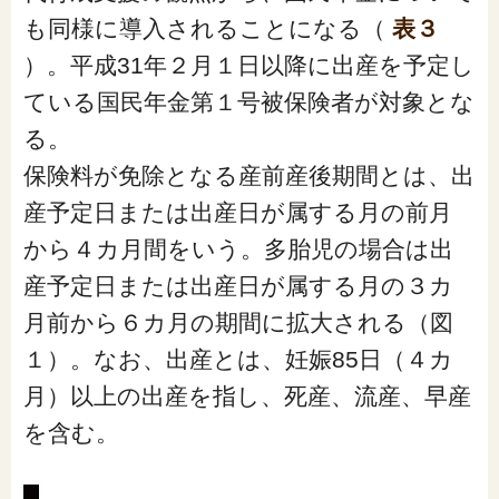
「家計」に関する記事
も同様に導入されることになる（
表３
）。平成31年２月１日以降に出産を予定し
「暮らし」に関する記事
ている国民年金第１号被保険者が対象とな
る。
保険料が免除となる産前産後期間とは、出
くらしすとについて
産予定日または出産日が属する月の前月
から４カ月間をいう。多胎児の場合は出
協会事業案内
産予定日または出産日が属する月の３カ
月前から６カ月の期間に拡大される（図
プライバシーポリシー（個人情報保護方針）
１）。なお、出産とは、妊娠85日（４カ
月）以上の出産を指し、死産、流産、早産
サイトマップ
を含む。