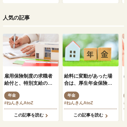
人気の記事
雇用保険制度の求職者
給料に変動があった場
給付と、特別支給の老
合は、厚生年金保険料
齢厚生年金の関係はど
もそれに伴って変動し
年金
年金
のようになっているの
ますか？
#ねんきんAtoZ
#ねんきんAtoZ
でしょうか？
この記事を読む
この記事を読む