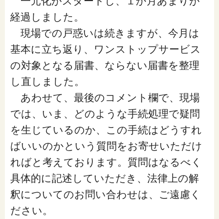
一元化がスタートし、１か月あまりが
「家計」に関する記事
経過しました。
現場での戸惑いは続きますが、今月は
「暮らし」に関する記事
基本に立ち返り、ワンストップサービス
の対象となる届書、ならない届書を整理
し直しました。
くらしすとについて
あわせて、最後のコメント欄で、現場
では、いま、どのような手続処理で疑問
協会事業案内
を生じているのか、この手続はどうすれ
ばいいのかという質問をお寄せいただけ
プライバシーポリシー（個人情報保護方針）
ればと考えております。質問はなるべく
具体的に記述していただき、法律上の解
サイトマップ
釈についてのお問い合わせは、ご遠慮く
ださい。