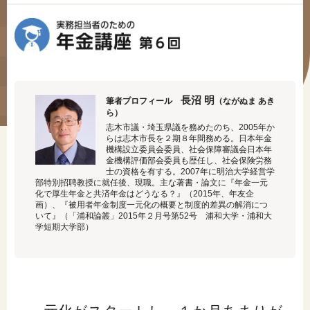
#年金広報
#くらしすとEYE(年金)
#ねんきんAtoZ
#年金のこんなとき
長沼 明
筆者プロフィール
（ながぬま あき
ら）
志木市議・埼玉県議を務めたのち、2005年か
#年金講座
らは志木市長を２期８年間務める。日本年金
機構設立委員会委員、社会保障審議会日本年
金機構評価部会委員も歴任し、社会保険労務
士の資格を有する。2007年に明治大学経営学
部特別招聘教授に就任後、現職。主な著書・論文に『年金一元
「年金」に関する記事
化で厚生年金と共済年金はどうなる？』（2015年、年友企
画）、『被用者年金制度一元化の概要と制度的差異の解消につ
いて』（「浦和論叢」2015年２月号第52号 浦和大学・浦和大
学短期大学部）
「健康」に関する記事
「終活」に関する記事