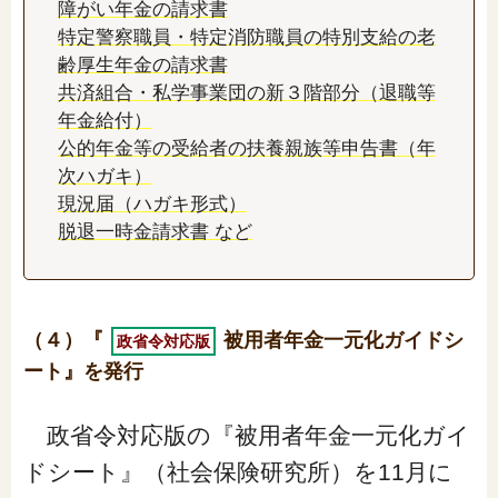
障がい年金の請求書
特定警察職員・特定消防職員の特別支給の老
齢厚生年金の請求書
共済組合・私学事業団の新３階部分（退職等
年金給付）
公的年金等の受給者の扶養親族等申告書（年
次ハガキ）
現況届（ハガキ形式）
脱退一時金請求書 など
（４）『
被用者年金一元化ガイドシ
政省令対応版
ート』を発行
政省令対応版の『被用者年金一元化ガイ
ドシート』（社会保険研究所）を11月に