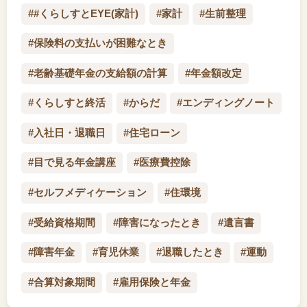
##くらしすとEYE(家計)
#家計
#生前整理
#保険料の支払いが困難なとき
#老齢基礎年金の支給額の計算
#年金額改定
#くらしすと終活
#からだ
#エンディングノート
#入社日・退職日
#住宅ローン
#目で見る年金講座
#医療費控除
#セルフメディケーション
#住環境
#受給資格期間
#障害になったとき
#遺言書
#障害年金
#育児休業
#退職したとき
#運動
#合算対象期間
#雇用保険と年金