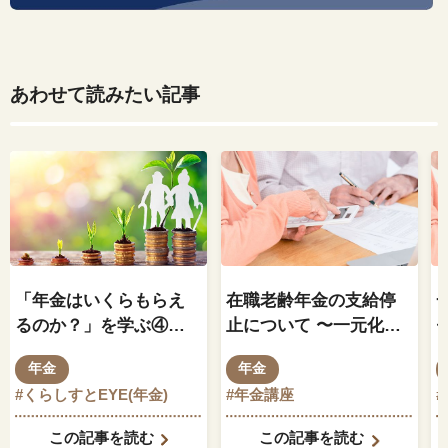
あわせて読みたい記事
「年金はいくらもらえ
在職老齢年金の支給停
るのか？」を学ぶ④
～
止について 〜一元化前
加給年金等の応用編～
と一元化後の在職老齢
年金
年金
年金の支給停止額を計
#くらしすとEYE(年金)
#年金講座
算してみよう〜
この記事を読む
この記事を読む