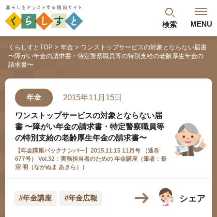
MENU
検索
閉じる
くらしすとTOP
年金
ワンストップサービスの対象とならない届書
〜障がい年金の請求書・特定警察職員等の特別支給の老齢厚生年金の
最新記事
閲覧履歴
ランキング
請求書〜
年金のよくあるご質問
2015年11月15日
年金
ワンストップサービスの対象とならない届
書 〜障がい年金の請求書・特定警察職員等
の特別支給の老齢厚生年金の請求書〜
【年金講座バックナンバー】2015.11.15 11月号 （通巻
677号） Vol.32：実務担当者のための 年金講座（筆者：長
沼 明（ながぬま あきら））
人気#タグ「5選」
シェア
#年金講座
#年金広報