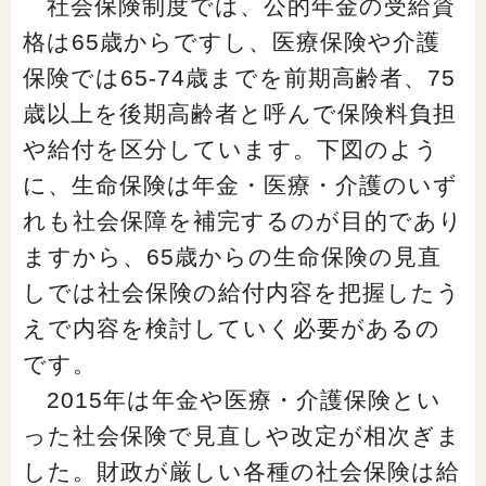
社会保険制度では、公的年金の受給資
「家計」に関する記事
格は65歳からですし、医療保険や介護
保険では65-74歳までを前期高齢者、75
「暮らし」に関する記事
歳以上を後期高齢者と呼んで保険料負担
や給付を区分しています。下図のよう
に、生命保険は年金・医療・介護のいず
くらしすとについて
れも社会保障を補完するのが目的であり
ますから、65歳からの生命保険の見直
協会事業案内
しでは社会保険の給付内容を把握したう
えで内容を検討していく必要があるの
プライバシーポリシー（個人情報保護方針）
です。
2015年は年金や医療・介護保険とい
サイトマップ
った社会保険で見直しや改定が相次ぎま
した。財政が厳しい各種の社会保険は給