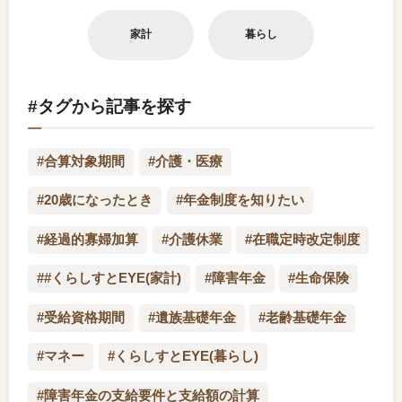
家計
暮らし
#タグから記事を探す
#合算対象期間
#介護・医療
#20歳になったとき
#年金制度を知りたい
#経過的寡婦加算
#介護休業
#在職定時改定制度
##くらしすとEYE(家計)
#障害年金
#生命保険
#受給資格期間
#遺族基礎年金
#老齢基礎年金
#マネー
#くらしすとEYE(暮らし)
#障害年金の支給要件と支給額の計算