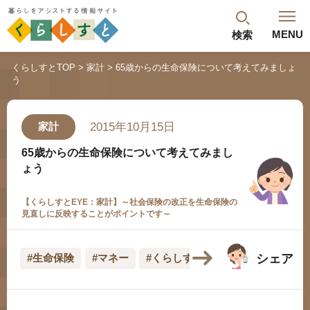
MENU
検索
閉じる
くらしすとTOP
家計
65歳からの生命保険について考えてみましょ
う
最新記事
閲覧履歴
ランキング
2015年10月15日
家計
年金のよくあるご質問
65歳からの生命保険について考えてみまし
ょう
【くらしすとEYE：家計】～社会保険の改正を生命保険の
見直しに反映することがポイントです～
シェア
#生命保険
#マネー
#くらしすとEYE(家計)
人気#タグ「5選」