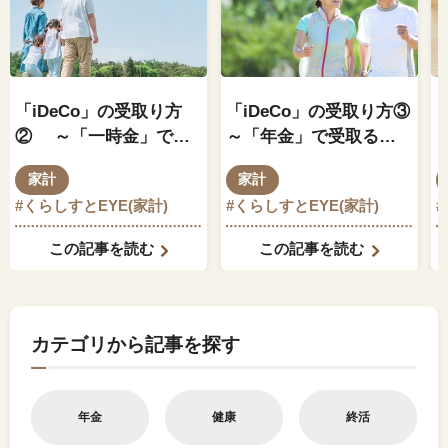
「iDeCo」の受取り方
「iDeCo」の受取り方③
② ～「一時金」で受
～「年金」で受取る場
取る場合の税金につい
合の税金について～
家計
家計
て～
#くらしすとEYE(家計)
#くらしすとEYE(家計)
#
この記事を読む
この記事を読む
カテゴリから記事を探す
年金
健康
終活