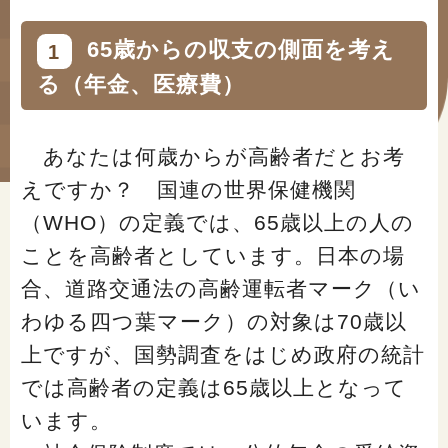
#年金広報
65歳からの収支の側面を考え
1
#くらしすとEYE(年金)
る（年金、医療費）
#ねんきんAtoZ
#年金のこんなとき
あなたは何歳からが高齢者だとお考
えですか？ 国連の世界保健機関
#年金講座
（WHO）の定義では、65歳以上の人の
ことを高齢者としています。日本の場
「年金」に関する記事
合、道路交通法の高齢運転者マーク（い
わゆる四つ葉マーク）の対象は70歳以
「健康」に関する記事
上ですが、国勢調査をはじめ政府の統計
では高齢者の定義は65歳以上となって
「終活」に関する記事
います。