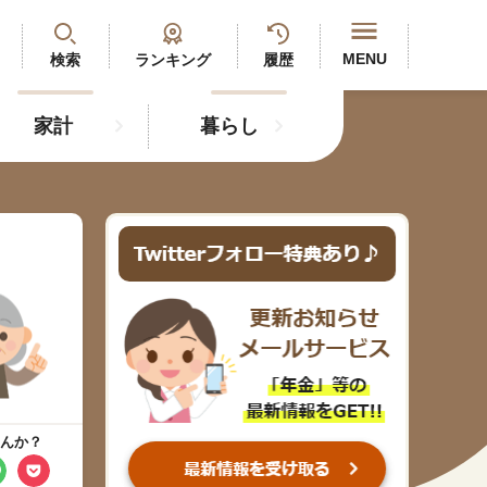
閉じる
MENU
検索
ランキング
履歴
家計
暮らし
最新記事
閲覧履歴
ランキング
年金のよくあるご質問
人気#タグ「5選」
んか？
#年金広報