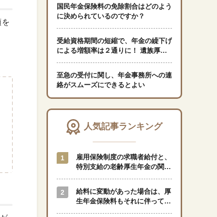
国民年金保険料の免除割合はどのよう
に決められているのですか？
額を
「暮らし」に関する記事
受給資格期間の短縮で、年金の繰下げ
による増額率は２通りに！ 遺族厚生
年金の受給者に、老齢厚生年金の受給
くらしすとについて
権が発生した場合、老厚優先支給か、
至急の受付に関し、年金事務所への連
選択か？
絡がスムーズにできるとよい
協会事業案内
プライバシーポリシー（個人情報保護方針）
人気記事ランキング
サイトマップ
雇用保険制度の求職者給付と、
特別支給の老齢厚生年金の関係
はどのようになっているのでし
ょうか？
閉じる
給料に変動があった場合は、厚
生年金保険料もそれに伴って変
動しますか？