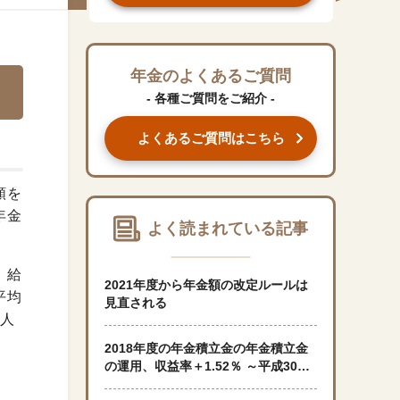
#くらしすとEYE(年金)
#ねんきんAtoZ
年金のよくあるご質問
- 各種ご質問をご紹介 -
#年金のこんなとき
よくあるご質問はこちら
#年金講座
額を
「年金」に関する記事
年金
よく読まれている記事
「健康」に関する記事
。給
2021年度から年金額の改定ルールは
平均
見直される
個人
「終活」に関する記事
2018年度の年金積立金の年金積立金
の運用、収益率＋1.52％ ～平成30年
度運用状況
「家計」に関する記事