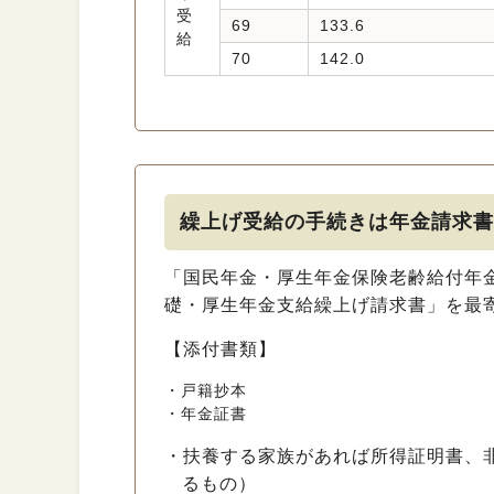
受
69
133.6
給
70
142.0
繰上げ受給の手続きは年金請求書
「国民年金・厚生年金保険老齢給付年
礎・厚生年金支給繰上げ請求書」を最
【添付書類】
・戸籍抄本
・年金証書
・扶養する家族があれば所得証明書、
るもの）