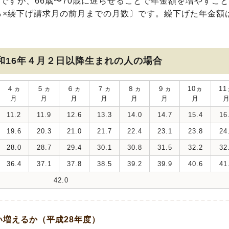
ですが、66歳〜70歳に遅らせることで年金額を増やすこ
7％×繰下げ請求月の前月までの月数〕です。繰下げた年金額
和16年４月２日以降生まれの人の場合
４ヵ
５ヵ
６ヵ
７ヵ
８ヵ
９ヵ
10ヵ
11
月
月
月
月
月
月
月
11.2
11.9
12.6
13.3
14.0
14.7
15.4
16
19.6
20.3
21.0
21.7
22.4
23.1
23.8
24
28.0
28.7
29.4
30.1
30.8
31.5
32.2
32
36.4
37.1
37.8
38.5
39.2
39.9
40.6
41
42.0
増えるか（平成28年度）