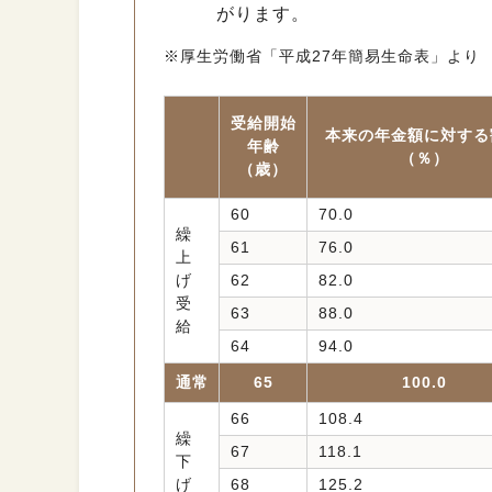
がります。
※厚生労働省「平成27年簡易生命表」より
受給開始
本来の年金額に対する
年齢
（％）
（歳）
60
70.0
繰
61
76.0
上
げ
62
82.0
受
63
88.0
給
64
94.0
通常
65
100.0
66
108.4
繰
67
118.1
下
げ
68
125.2