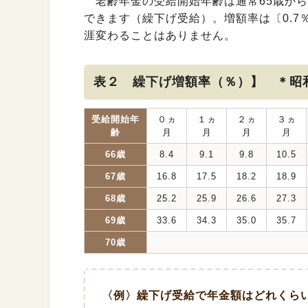
老齢年金の受給開始年齢は通常65歳から
できます（繰下げ受給）。増額率は〔0.
涯変わることはありません。
表２ 繰下げ増額率（％）】 ＊昭
受給開始年
０ヵ
１ヵ
２ヵ
３ヵ
齢
月
月
月
月
66歳
8.4
9.1
9.8
10.5
67歳
16.8
17.5
18.2
18.9
68歳
25.2
25.9
26.6
27.3
69歳
33.6
34.3
35.0
35.7
70歳
〈例〉繰下げ受給で年金額はどれくらい