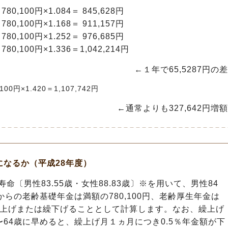
100円×1.084＝ 845,628円
100円×1.168＝ 911,157円
100円×1.252＝ 976,685円
100円×1.336＝1,042,214円
←１年で65,5287円の差
円×1.420＝1,107,742円
←通常よりも327,642円増額
なるか（平成28年度）
命〔男性83.55歳・女性88.83歳〕
※
を用いて、男性84
からの老齢基礎年金は満額の780,100円、老齢厚生年金は
時に繰上げまたは繰下げることとして計算します。なお、繰上げ
〜64歳に早めると、繰上げ月１ヵ月につき0.5％年金額が下