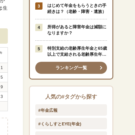
とが
はじめて年金をもらうときの手
は生
続きは？（老齢・障害・遺族）
所得があると障害年金は減額に
なりますか？
特別支給の老齢厚生年金と65歳
ヵ
以上で支給される老齢厚生年金
月
はどう違うのですか？
ランキング一覧
.1
.5
.9
人気の#タグから探す
.3
#年金広報
#くらしすとEYE(年金)