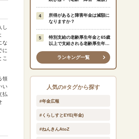
所得があると障害年金は減額に
なりますか？
入し
よ
特別支給の老齢厚生年金と65歳
にな
以上で支給される老齢厚生年金
はどう違うのですか？
でに
ランキング一覧
とこ
る領
いい
人気の#タグから探す
支払
#年金広報
せ
#くらしすとEYE(年金)
#ねんきんAtoZ