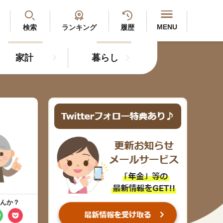
閉じる
MENU
検索
ランキング
履歴
家計
暮らし
最新記事
閲覧履歴
ランキング
年金のよくあるご質問
人気#タグ「5選」
んか？
#年金広報