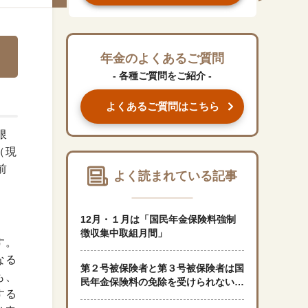
#くらしすとEYE(年金)
#ねんきんAtoZ
年金のよくあるご質問
- 各種ご質問をご紹介 -
#年金のこんなとき
よくあるご質問はこちら
#年金講座
限
（現
「年金」に関する記事
前
よく読まれている記事
「健康」に関する記事
12月・１月は「国民年金保険料強制
徴収集中取組月間」
す。
「終活」に関する記事
なる
第２号被保険者と第３号被保険者は国
も、
民年金保険料の免除を受けられないの
する
ですか？
「家計」に関する記事