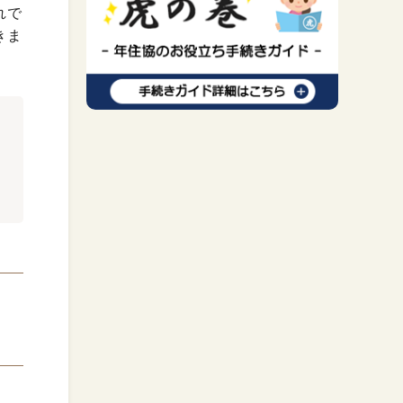
れで
きま