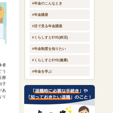
#年金のこんなとき
#年金講座
#目で見る年金講座
#くらしすとEYE(終活)
#年金制度を知りたい
#くらしすとEYE(健康)
険者
どう
#年金を学ぶ
医療
利子
があ
なり