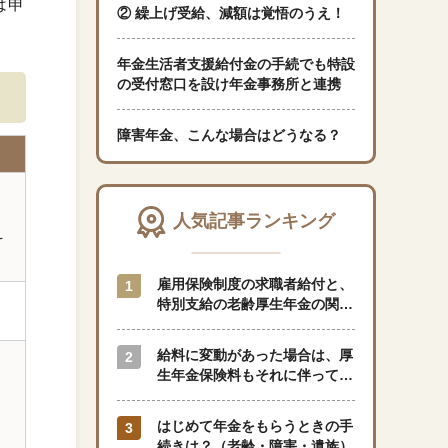
は申
② 繰上げ受給、減額は覚悟のうえ！
「暮らし」に関する記事
年金生活者支援給付金の手続でも特設
の受付窓口を設け年金事務所と連携
障害年金、こんな場合はどうなる？
くらしすとについて
３
協会事業案内
人気記事ランキング
そ
プライバシーポリシー（個人情報保護方針）
雇用保険制度の求職者給付と、
特別支給の老齢厚生年金の関係
サイトマップ
はどのようになっているのでし
ょうか？
給料に変動があった場合は、厚
生年金保険料もそれに伴って変
閉じる
動しますか？
はじめて年金をもらうときの手
続きは？（老齢・障害・遺族）