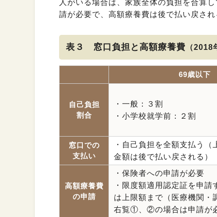
人がいる場合は、家族全体の負担を合算し
請が必要で、高額療養費は後で払い戻され
表３ 窓口負担と高額療養費
（201
69歳以下
・一般：３割
自己負担
割合
・小学校就学前：２割
・自己負担を全額支払う（
窓口での
支払い
金額は後で払い戻される）
・保険者への申請が必要
・限度額適用認定証を申請
高額療養費
の申請
は上限額まで（医療機関・
右覧①、②の場合は申請が