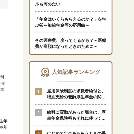
ルも高めたい
「暮らし」に関する記事
「年金はいくらもらえるのか？」を学
ぶ④
～加給年金等の応用編～
その医療費、戻ってくるかも？～医療
くらしすとについて
費が高額になったときのために～
協会事業案内
人気記事ランキング
間
プライバシーポリシー（個人情報保護方針）
年金
『国
雇用保険制度の求職者給付と、
サイトマップ
特別支給の老齢厚生年金の関係
はどのようになっているのでし
ょうか？
給料に変動があった場合は、厚
閉じる
生年金保険料もそれに伴って変
生年
動しますか？
齢基
はじめて年金をもらうときの手