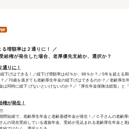
る増額率は２通りに！ ／
受給権が発生した場合、老厚優先支給か、選択か？
２通りに！
も繰下げはできる！／繰下げ増額率は42％か、88％か？／5年を超える期
か？／70歳を過ぎても老齢厚生年金の繰下げはできるのか？／老齢厚生
金は同時に繰下 げないといけないのか？／『厚生年金保険法総覧』と
給権が発生！
−
期間短縮で、老齢厚生年金と老齢基礎年金が発生！／Ｃ子さんの老齢厚
さんの現在受給している遺族年金、受給が見込まれる老齢厚生年金と老
支給ではなく、選択となる