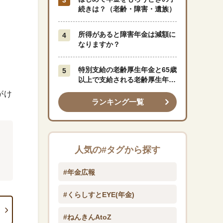
続きは？（老齢・障害・遺族）
所得があると障害年金は減額に
なりますか？
特別支給の老齢厚生年金と65歳
以上で支給される老齢厚生年金
はどう違うのですか？
がけ
ランキング一覧
人気の#タグから探す
#年金広報
#くらしすとEYE(年金)
#ねんきんAtoZ