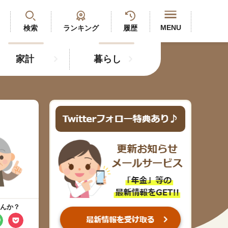
閉じる
MENU
検索
ランキング
履歴
家計
暮らし
最新記事
閲覧履歴
ランキング
年金のよくあるご質問
人気#タグ「5選」
んか？
#年金広報