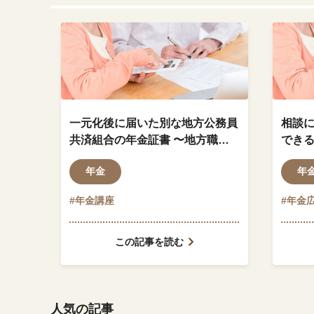
一元化後に届いた別な地方公務員
相談
共済組合の年金証書 〜地方職員
でき
共済組合の決定した年金証書〜
明を
年金
年
#年金講座
#年金
この記事を読む
人気の記事