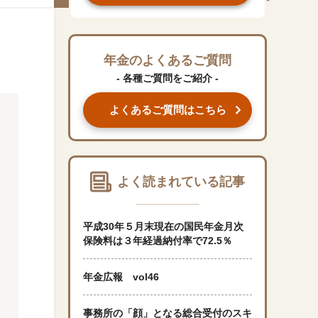
#くらしすとEYE(年金)
#ねんきんAtoZ
年金のよくあるご質問
- 各種ご質問をご紹介 -
#年金のこんなとき
よくあるご質問はこちら
#年金講座
「年金」に関する記事
よく読まれている記事
「健康」に関する記事
平成30年５月末現在の国民年金月次
保険料は３年経過納付率で72.5％
「終活」に関する記事
年金広報 vol46
「家計」に関する記事
事務所の「顔」となる総合受付のスキ