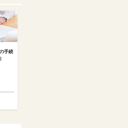
の手続
）