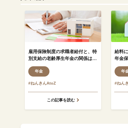
雇用保険制度の求職者給付と、特
給料
別支給の老齢厚生年金の関係はど
年金
のようになっているのでしょう
ます
年金
年
か？
#ねんきんAtoZ
#ねんき
この記事を読む