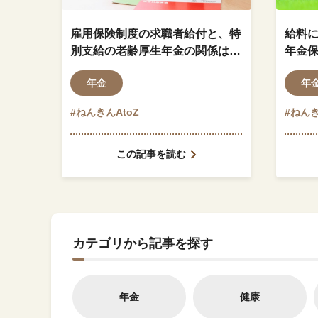
雇用保険制度の求職者給付と、特
給料
別支給の老齢厚生年金の関係はど
年金
のようになっているのでしょう
ます
年金
年
か？
#ねんきんAtoZ
#ねんき
この記事を読む
カテゴリから記事を探す
年金
健康