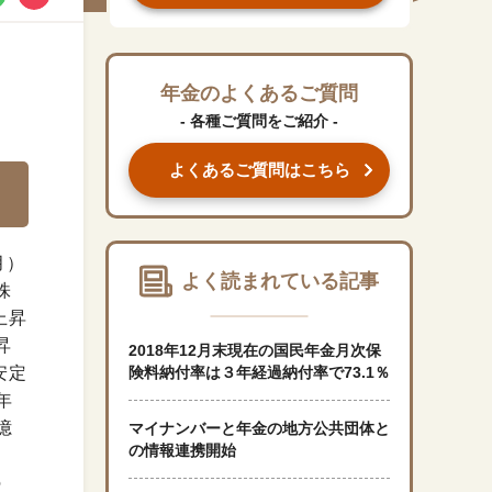
#くらしすとEYE(年金)
#ねんきんAtoZ
年金のよくあるご質問
- 各種ご質問をご紹介 -
#年金のこんなとき
よくあるご質問はこちら
#年金講座
月）
「年金」に関する記事
よく読まれている記事
株
上昇
「健康」に関する記事
昇
2018年12月末現在の国民年金月次保
安定
険料納付率は３年経過納付率で73.1％
年
「終活」に関する記事
億
マイナンバーと年金の地方公共団体と
の情報連携開始
「家計」に関する記事
の