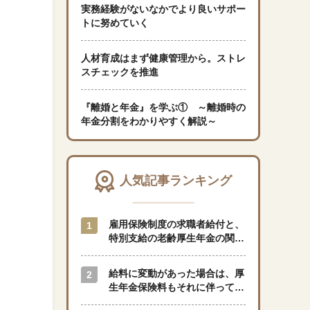
実務経験がないなかでより良いサポー
トに努めていく
「暮らし」に関する記事
人材育成はまず健康管理から。ストレ
スチェックを推進
くらしすとについて
『離婚と年金』を学ぶ① ～離婚時の
年金分割をわかりやすく解説～
協会事業案内
プライバシーポリシー（個人情報保護方針）
人気記事ランキング
サイトマップ
雇用保険制度の求職者給付と、
特別支給の老齢厚生年金の関係
はどのようになっているのでし
ょうか？
閉じる
給料に変動があった場合は、厚
生年金保険料もそれに伴って変
動しますか？