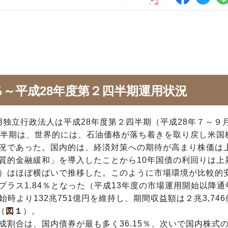
％～平成28年度第２四半期運用状況
用独立行政法人は平成28年度第２四半期（平成28年７～９
四半期は、世界的には、石油価格が落ち着きを取り戻し米国
況であった。国内的は、経済対策への期待が高まり株価は
質的金融緩和」を導入したことから10年国債の利回りは上
）はほぼ横ばいで推移した。このように市場環境が比較的
ラス1.84％となった（平成13年度の市場運用開始以降通
始時より132兆751億円を維持し、期間収益額は２兆3,746
（
図１
）。
割合は、国内債券が最も多く36.15％、次いで国内株式