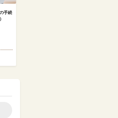
の手続
）