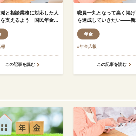
削減と相談業務に対応した人
職員一丸となって高く掲げ
置を支えるよう 国民年金等
を達成していきたい——新
取扱交付金のあり方を見直し
厚生年金適用調査課長
金
年金
しい
広報
#年金広報
この記事を読む
この記事を読む