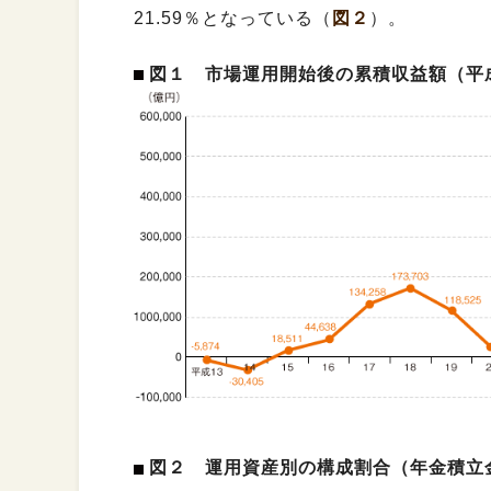
21.59％となっている（
図２
）。
図１ 市場運用開始後の累積収益額（平成
図２ 運用資産別の構成割合（年金積立