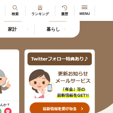
閉じる
MENU
検索
ランキング
履歴
家計
暮らし
最新記事
閲覧履歴
ランキング
年金のよくあるご質問
人気#タグ「5選」
んか？
#年金広報