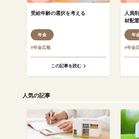
受給年齢の選択を考える
人員
材配
事務
年金
年
てほ
#年金広報
#年金
この記事を読む
人気の記事