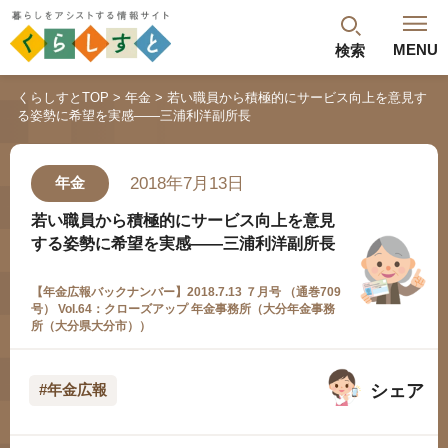
MENU
検索
閉じる
くらしすとTOP
年金
若い職員から積極的にサービス向上を意見す
る姿勢に希望を実感——三浦利洋副所長
最新記事
閲覧履歴
ランキング
2018年7月13日
年金
年金のよくあるご質問
若い職員から積極的にサービス向上を意見
する姿勢に希望を実感——三浦利洋副所長
【年金広報バックナンバー】2018.7.13 ７月号 （通巻709
号） Vol.64：クローズアップ 年金事務所（大分年金事務
所（大分県大分市））
シェア
#年金広報
人気#タグ「5選」