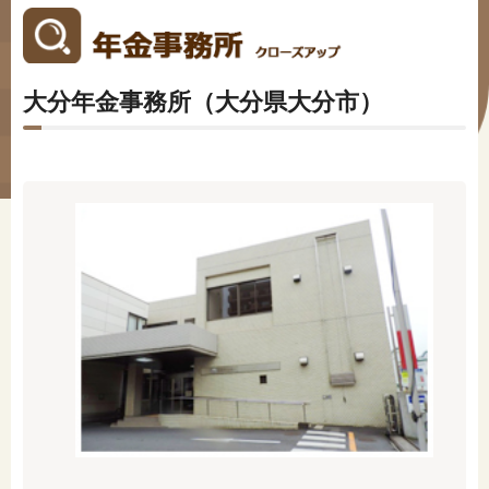
#年金広報
#くらしすとEYE(年金)
大分年金事務所（大分県大分市）
#ねんきんAtoZ
#年金のこんなとき
#年金講座
「年金」に関する記事
「健康」に関する記事
「終活」に関する記事