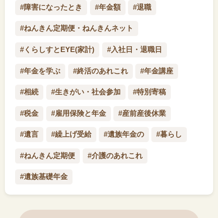
#障害になったとき
#年金額
#退職
#ねんきん定期便・ねんきんネット
#くらしすとEYE(家計)
#入社日・退職日
#年金を学ぶ
#終活のあれこれ
#年金講座
#相続
#生きがい・社会参加
#特別寄稿
#税金
#雇用保険と年金
#産前産後休業
#遺言
#繰上げ受給
#遺族年金の
#暮らし
#ねんきん定期便
#介護のあれこれ
#遺族基礎年金