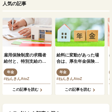
人気の記事
雇用保険制度の求職者
給料に変動があった場
給付と、特別支給の老
合は、厚生年金保険料
齢厚生年金の関係はど
もそれに伴って変動し
年金
年金
のようになっているの
ますか？
#ねんきんAtoZ
#ねんきんAtoZ
でしょうか？
この記事を読む
この記事を読む