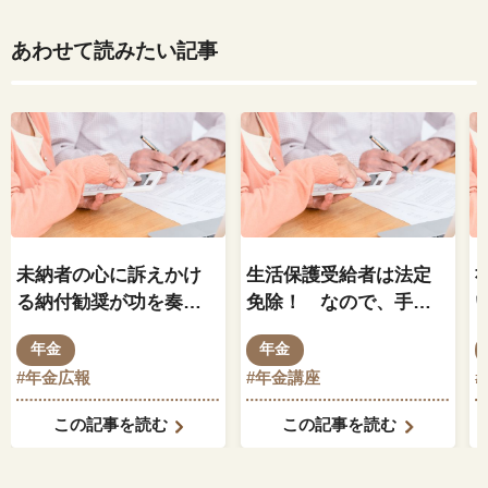
あわせて読みたい記事
未納者の心に訴えかけ
生活保護受給者は法定
る納付勧奨が功を奏す
免除！ なので、手続
——大城仁国民年金課
きは何もしなくていい
年金
年金
長
のか？／受給資格期間
#年金広報
#年金講座
短縮で、年金局ではな
く、社会・援護局が新
この記事を読む
この記事を読む
規事業！