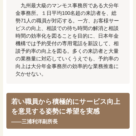
九州最大級のマンモス事務所である大分年
「家計」に関する記事
金事務所。１日平均100名超の来訪者を、総
勢71人の職員が対応する。一方、お客様サー
「暮らし」に関する記事
ビスの向上、相談での待ち時間の解消と相談
時間の効率化を図ることを目的に、日本年金
機構では予約受付の専用電話を新設して、相
談予約率の向上を図る。多くの来訪者と大量
くらしすとについて
の業務量に対応していくうえでも、予約率の
向上は大分年金事務所の効率的な業務推進に
欠かせない。
協会事業案内
プライバシーポリシー（個人情報保護方針）
若い職員から積極的にサービス向上
を意見する姿勢に希望を実感
サイトマップ
——三浦利洋副所長