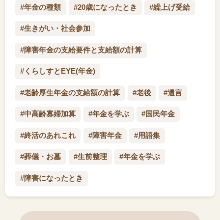
#年金の種類
#20歳になったとき
#繰上げ受給
#生きがい・社会参加
#障害年金の支給要件と支給額の計算
#くらしすとEYE(年金)
#老齢厚生年金の支給額の計算
#老後
#遺言
#中高齢寡婦加算
#年金を学ぶ
#国民年金
#終活のあれこれ
#障害年金
#用語集
#葬儀・お墓
#生前整理
#年金を学ぶ
#障害になったとき