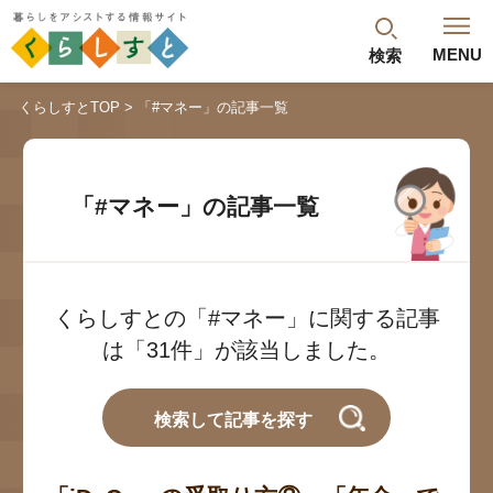
MENU
検索
閉じる
くらしすとTOP
「#マネー」の記事一覧
最新記事
閲覧履歴
ランキング
「#マネー」の記事一覧
年金のよくあるご質問
くらしすとの「#マネー」に関する記事
は「31件」が該当しました。
検索して記事を探す
人気#タグ「5選」