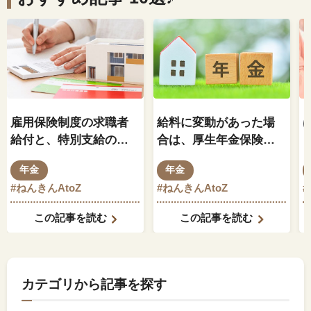
雇用保険制度の求職者
給料に変動があった場
給付と、特別支給の老
合は、厚生年金保険料
齢厚生年金の関係はど
もそれに伴って変動し
年金
年金
のようになっているの
ますか？
#ねんきんAtoZ
#ねんきんAtoZ
でしょうか？
この記事を読む
この記事を読む
カテゴリから記事を探す