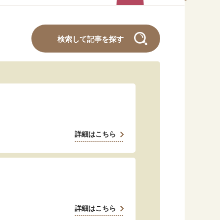
#くらしすとEYE(年金)
#ねんきんAtoZ
検索して記事を探す
#年金のこんなとき
#年金講座
「年金」に関する記事
詳細はこちら
「健康」に関する記事
「終活」に関する記事
詳細はこちら
「家計」に関する記事