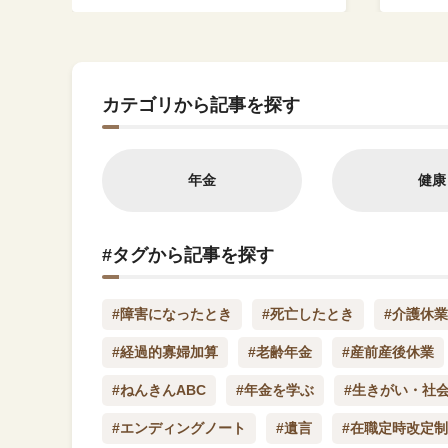
カテゴリから記事を探す
年金
健康
#タグから記事を探す
#障害になったとき
#死亡したとき
#介護休業
#経過的寡婦加算
#老齢年金
#産前産後休業
#ねんきんABC
#年金を学ぶ
#生きがい・社
#エンディングノート
#遺言
#在職定時改定