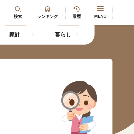
閉じる
MENU
検索
ランキング
履歴
家計
暮らし
最新記事
閲覧履歴
ランキング
年金のよくあるご質問
人気#タグ「5選」
#年金広報