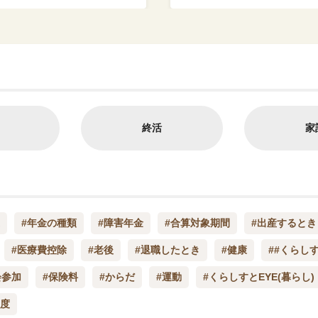
終活
家
#年金の種類
#障害年金
#合算対象期間
#出産するとき
#医療費控除
#老後
#退職したとき
#健康
##くらしす
会参加
#保険料
#からだ
#運動
#くらしすとEYE(暮らし)
制度