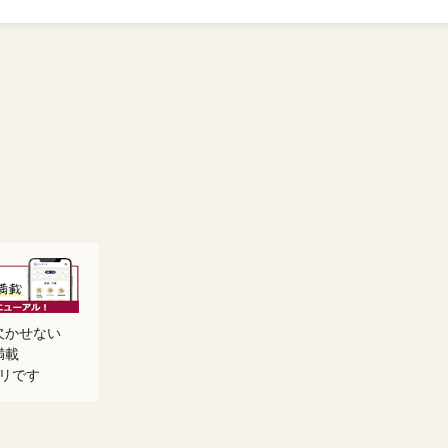
欠かせない
満載
リです