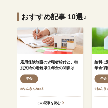
おすすめ記事 10選♪
雇用保険制度の求職者給付と、特
給料に
別支給の老齢厚生年金の関係はど
年金保
のようになっているのでしょう
ますか
年金
年金
か？
#ねんきんAtoZ
#ねんきん
この記事を読む