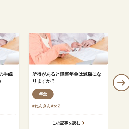
の手続
所得があると障害年金は減額にな
特
）
りますか？
上
う
年金
#ねんきんAtoZ
#ね
この記事を読む