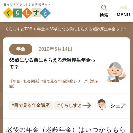
MENU
検索
閉じる
くらしすとTOP
年金
65歳になる前にもらえる老齢厚生年金って？
最新記事
閲覧履歴
ランキング
2019年6月14日
年金
年金のよくあるご質問
65歳になる前にもらえる老齢厚生年金っ
て？
【年金・社会保険】“目で見る”年金講座シリーズ【第９
回】
シェア
#目で見る年金講座
#くらしすとEYE(年金)
人気#タグ「5選」
老後の年金（老齢年金）はいつからもら