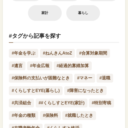
家計
暮らし
#タグから記事を探す
#年金を学ぶ
#ねんきんAtoZ
#合算対象期間
#遺言
#年金広報
#経過的寡婦加算
#保険料の支払いが困難なとき
#マネー
#退職
#くらしすとEYE(暮らし)
#障害になったとき
#共済組合
##くらしすとEYE(家計)
#特別寄稿
#年金の種類
#保険料
#就職したとき
#在職老齢年金
#くらしすと終活