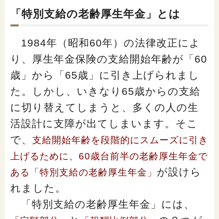
「家計」に関する記事
「特別支給の老齢厚生年金」とは
1984年（昭和60年）の法律改正によ
「暮らし」に関する記事
り、厚生年金保険の支給開始年齢が「60
歳」から「65歳」に引き上げられまし
くらしすとについて
た。しかし、いきなり65歳からの支給
に切り替えてしまうと、多くの人の生
協会事業案内
活設計に支障が出てしまいます。そこ
で、
支給開始年齢を段階的にスムーズに引き
プライバシーポリシー（個人情報保護方針）
上げるために、60歳台前半の老齢厚生年金で
が設けら
ある「特別支給の老齢厚生年金」
サイトマップ
れました。
「特別支給の老齢厚生年金」には、