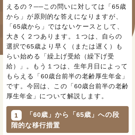
#年金広報
えるの？──この問いに対しては「65歳
から」が原則的な答えになりますが、
#くらしすとEYE(年金)
「65歳から」ではないケースとして、
#ねんきんAtoZ
大きく２つあります。１つは、自らの
#年金のこんなとき
選択で65歳より早く（または遅く）も
らい始める「繰上げ受給（繰下げ受
#年金講座
給）」。もう１つは、生年月日によって
もらえる「60歳台前半の老齢厚生年金」
「年金」に関する記事
です。今回は、この「60歳台前半の老齢
厚生年金」について解説します。
「健康」に関する記事
「60歳」から「65歳」への段
1
「終活」に関する記事
階的な移行措置