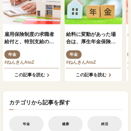
雇用保険制度の求職者
給料に変動があった場
給付と、特別支給の老
合は、厚生年金保険料
齢厚生年金の関係はど
もそれに伴って変動し
年金
年金
のようになっているの
ますか？
#ねんきんAtoZ
#ねんきんAtoZ
でしょうか？
この記事を読む
この記事を読む
カテゴリから記事を探す
年金
健康
終活