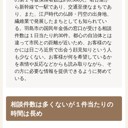
「家計」に関する記事
ら新幹線で一駅であり、交通至便なまちであ
り、また、江戸時代の仏師・円空の出身地、
繊維業で発展したまちとしても知られてい
「暮らし」に関する記事
る。羽島市の国民年金係の窓口が受ける相談
件数は１日当たり約30件。都心の自治体とは
違って市民との距離が近いため、お客様のな
かには日ごろ近所で出会う顔見知りという人
くらしすとについて
も少なくない。お客様が何を希望しているか
を表情や反応などからも読み取りながら、そ
協会事業案内
の方に必要な情報を提供できるように努めて
いる。
プライバシーポリシー（個人情報保護方針）
相談件数は多くないが１件当たりの
サイトマップ
時間は長め