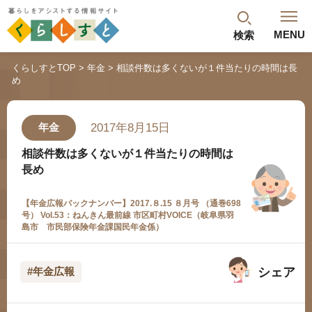
MENU
検索
閉じる
くらしすとTOP
年金
相談件数は多くないが１件当たりの時間は長
め
最新記事
閲覧履歴
ランキング
2017年8月15日
年金
年金のよくあるご質問
相談件数は多くないが１件当たりの時間は
長め
【年金広報バックナンバー】2017.８.15 ８月号 （通巻698
号） Vol.53：ねんきん最前線 市区町村VOICE（岐阜県羽
島市 市民部保険年金課国民年金係）
シェア
#年金広報
人気#タグ「5選」