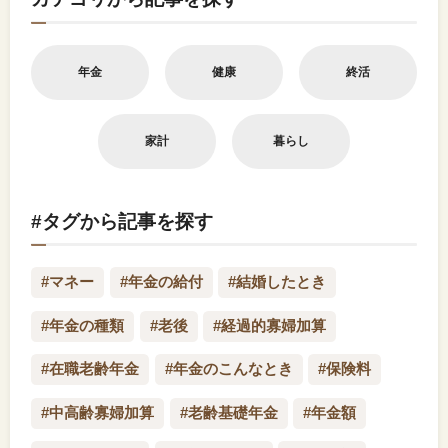
年金
健康
終活
家計
暮らし
#タグから記事を探す
#マネー
#年金の給付
#結婚したとき
#年金の種類
#老後
#経過的寡婦加算
#在職老齢年金
#年金のこんなとき
#保険料
#中高齢寡婦加算
#老齢基礎年金
#年金額