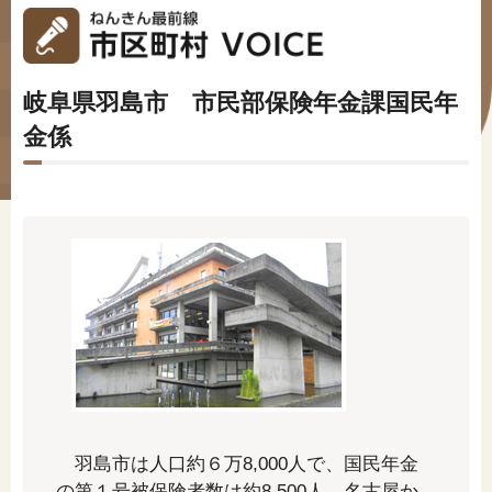
#年金広報
#くらしすとEYE(年金)
岐阜県羽島市 市民部保険年金課国民年
#ねんきんAtoZ
金係
#年金のこんなとき
#年金講座
「年金」に関する記事
「健康」に関する記事
「終活」に関する記事
羽島市は人口約６万8,000人で、国民年金
の第１号被保険者数は約8,500人。名古屋か