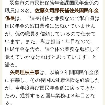
閉じる
羽島市の市民部保険年金課国民年金係の
職員は３名。
佐藤久司課長補佐兼国民年金
係長
は、「課長補佐と兼務なので私自身は
国民年金の窓口業務には就いていません
が、係の職員を信頼しているので任せて
います。また、私は担当１年目なので、
国民年金を含め、課全体の業務を勉強して
覚えていかなければと思っています」と
語る。
矢島理枝主事
は、以前２年間国民年金係
に在籍し、その後国民健康保険を経験した
が、今年度再び国民年金係に戻ってきた
ため、通算すると国年業務は３年目とな
る。