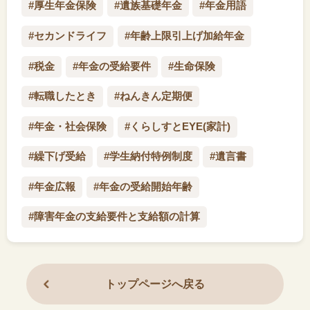
#厚生年金保険
#遺族基礎年金
#年金用語
#セカンドライフ
#年齢上限引上げ加給年金
#税金
#年金の受給要件
#生命保険
#転職したとき
#ねんきん定期便
#年金・社会保険
#くらしすとEYE(家計)
#繰下げ受給
#学生納付特例制度
#遺言書
#年金広報
#年金の受給開始年齢
#障害年金の支給要件と支給額の計算
トップページへ戻る