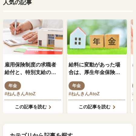
人気の記事
雇用保険制度の求職者
給料に変動があった場
給付と、特別支給の老
合は、厚生年金保険料
齢厚生年金の関係はど
もそれに伴って変動し
年金
年金
のようになっているの
ますか？
#ねんきんAtoZ
#ねんきんAtoZ
でしょうか？
この記事を読む
この記事を読む
カテゴリから記事を探す