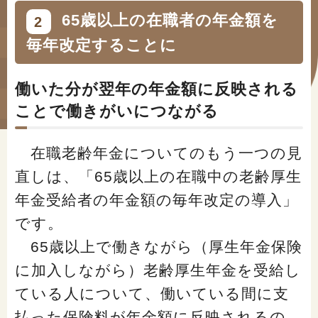
#年金広報
65歳以上の在職者の年金額を
2
#くらしすとEYE(年金)
毎年改定することに
#ねんきんAtoZ
働いた分が翌年の年金額に反映される
#年金のこんなとき
ことで働きがいにつながる
#年金講座
在職老齢年金についてのもう一つの見
直しは、「65歳以上の在職中の老齢厚生
「年金」に関する記事
年金受給者の年金額の毎年改定の導入」
です。
「健康」に関する記事
65歳以上で働きながら（厚生年金保険
に加入しながら）老齢厚生年金を受給し
「終活」に関する記事
ている人について、働いている間に支
払った保険料が年金額に反映されるの