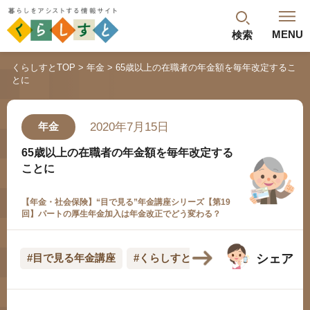
MENU
検索
閉じる
くらしすとTOP
年金
65歳以上の在職者の年金額を毎年改定するこ
とに
最新記事
閲覧履歴
ランキング
2020年7月15日
年金
年金のよくあるご質問
65歳以上の在職者の年金額を毎年改定する
ことに
【年金・社会保険】“目で見る”年金講座シリーズ【第19
回】パートの厚生年金加入は年金改正でどう変わる？
シェア
#目で見る年金講座
#くらしすとEYE(年金)
人気#タグ「5選」