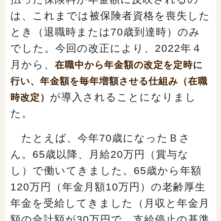
「家計」に関する記事
は、これまでは被保険者資格を喪失した
とき（退職時または70歳到達時）のみ
「暮らし」に関する記事
でした。今回の改正により、2022年４
月から、
在職中から年金額の改定を定時に
行い、年金額を毎年増額させる仕組み（在職
くらしすとについて
が導入されることになりまし
時改定）
た。
協会事業案内
たとえば、今年70歳になったＢさ
プライバシーポリシー（個人情報保護方針）
ん。65歳以降、月給20万円（賞与な
し）で働いてきました。65歳から年額
サイトマップ
120万円（年金月額10万円）の老齢厚生
年金を受給してきました（月収と年金月
額の合計額が30万円で、支給停止の基準