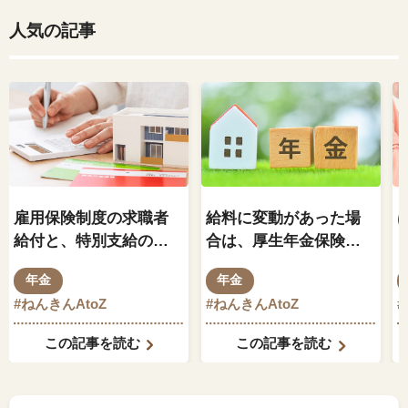
人気の記事
雇用保険制度の求職者
給料に変動があった場
給付と、特別支給の老
合は、厚生年金保険料
齢厚生年金の関係はど
もそれに伴って変動し
年金
年金
のようになっているの
ますか？
#ねんきんAtoZ
#ねんきんAtoZ
でしょうか？
この記事を読む
この記事を読む