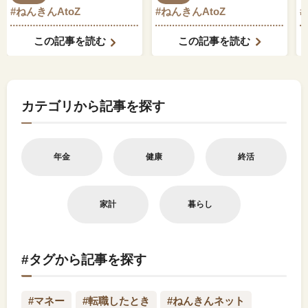
#ねんきんAtoZ
#ねんきんAtoZ
でしょうか？
この記事を読む
この記事を読む
カテゴリから記事を探す
年金
健康
終活
家計
暮らし
#タグから記事を探す
#マネー
#転職したとき
#ねんきんネット