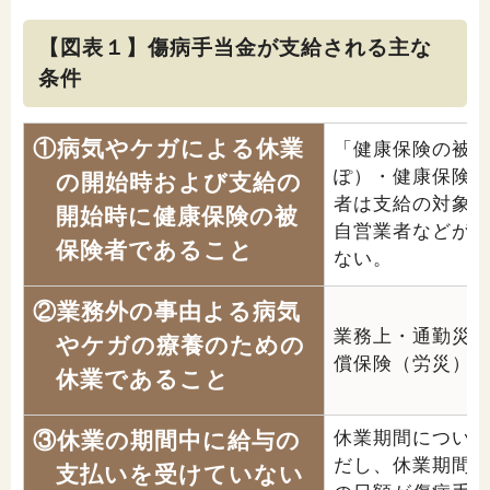
閉じる
【図表１】傷病手当金が支給される主な
条件
①病気やケガによる休業
「健康保険の被
ぽ）・健康保険
の開始時および支給の
者は支給の対象
開始時に
健康保険の被
自営業者などが
保険者
であること
ない。
②
業務外の事由
よる病気
業務上・通勤災
やケガの療養のための
償保険（労災）
休業であること
③休業の期間中に
給与の
休業期間につい
だし、休業期間
支払いを受けていない