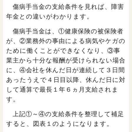
傷病手当金の支給条件を見れば、障害
「家計」に関する記事
年金との違いがわかります。
「暮らし」に関する記事
傷病手当金は、①健康保険の被保険者
が、②業務外の事由による病気やケガの
ために働くことができなくなり、③事
くらしすとについて
業主から十分な報酬が受けられない場合
に、④会社を休んだ日が連続して３日間
協会事業案内
あったうえで４日目以降、休んだ日に対
して通算で最長１年６ヵ月支給されま
プライバシーポリシー（個人情報保護方針）
す。
サイトマップ
上記①～④の支給条件を整理して補足
すると、図表１のようになります。