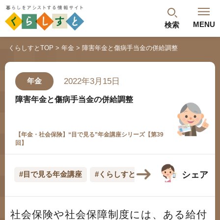
MENU
検索
閉じる
くらしすとTOP
年金
障害年金と傷病手当金の併給調整
最新記事
閲覧履歴
ランキング
2022年3月15日
年金
年金のよくあるご質問
障害年金と傷病手当金の併給調整
【年金・社会保険】“目で見る”年金講座シリーズ【第39
回】
シェア
#目で見る年金講座
#くらしすとEYE(年金)
人気#タグ「5選」
社会保険や社会保障制度には、ある給付