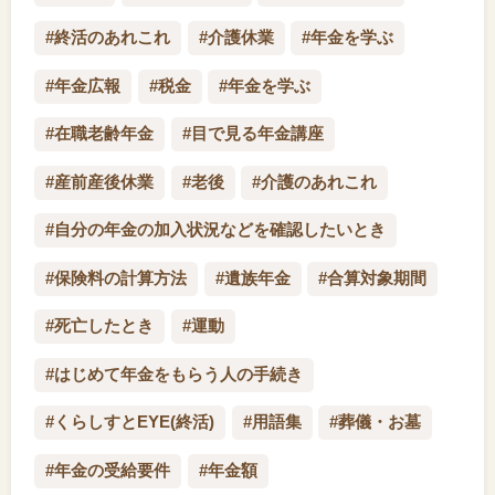
#終活のあれこれ
#介護休業
#年金を学ぶ
#年金広報
#税金
#年金を学ぶ
#在職老齢年金
#目で見る年金講座
#産前産後休業
#老後
#介護のあれこれ
#自分の年金の加入状況などを確認したいとき
#保険料の計算方法
#遺族年金
#合算対象期間
#死亡したとき
#運動
#はじめて年金をもらう人の手続き
#くらしすとEYE(終活)
#用語集
#葬儀・お墓
#年金の受給要件
#年金額