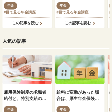
は限らない
年金
年金
#目で見る年金講座
#目で見る年金講座
この記事を読む
この記事を読む
人気の記事
雇用保険制度の求職者
給料に変動があった場
給付と、特別支給の老
合は、厚生年金保険料
齢厚生年金の関係はど
もそれに伴って変動し
年金
年金
のようになっているの
ますか？