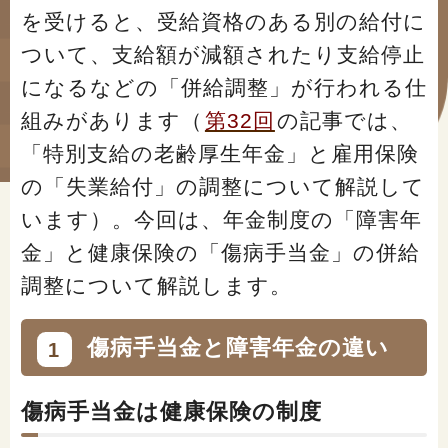
#年金広報
を受けると、受給資格のある別の給付に
ついて、支給額が減額されたり支給停止
#くらしすとEYE(年金)
になるなどの「併給調整」が行われる仕
#ねんきんAtoZ
組みがあります（
第32回
の記事では、
#年金のこんなとき
「特別支給の老齢厚生年金」と雇用保険
の「失業給付」の調整について解説して
#年金講座
います）。今回は、年金制度の「障害年
金」と健康保険の「傷病手当金」の併給
「年金」に関する記事
調整について解説します。
「健康」に関する記事
傷病手当金と障害年金の違い
1
「終活」に関する記事
傷病手当金は健康保険の制度