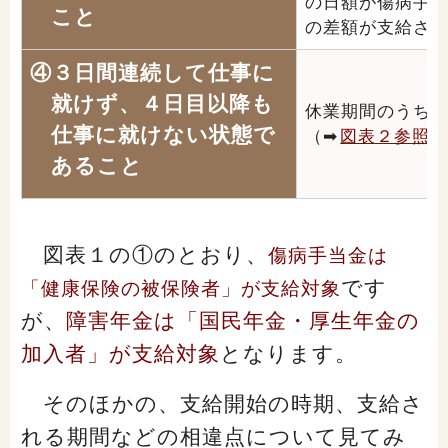
の日額が傷病手
こと
の差額が支給さ
④３日間連続して仕事に
就けず、
４日目以降も
休業期間のうち
仕事に就けない
状態で
（➡
図表２参照
あること
図表１の①のとおり、
傷病手当金は
です
「健康保険の被保険者」が支給対象
が、
障害年金は「国民年金・厚生年金の
加入者」が支給対象
となります。
そのほかの、支給開始の時期、支給さ
れる期間などの相違点について見てみ