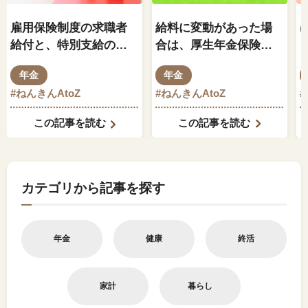
雇用保険制度の求職者
給料に変動があった場
給付と、特別支給の老
合は、厚生年金保険料
齢厚生年金の関係はど
もそれに伴って変動し
年金
年金
のようになっているの
ますか？
#ねんきんAtoZ
#ねんきんAtoZ
でしょうか？
この記事を読む
この記事を読む
カテゴリから記事を探す
年金
健康
終活
家計
暮らし