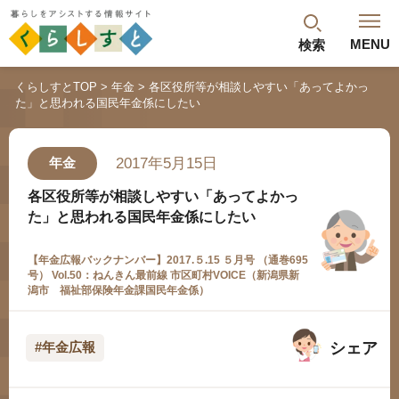
MENU
検索
閉じる
くらしすとTOP
年金
各区役所等が相談しやすい「あってよかっ
た」と思われる国民年金係にしたい
最新記事
閲覧履歴
ランキング
2017年5月15日
年金
年金のよくあるご質問
各区役所等が相談しやすい「あってよかっ
た」と思われる国民年金係にしたい
【年金広報バックナンバー】2017.５.15 ５月号 （通巻695
号） Vol.50：ねんきん最前線 市区町村VOICE（新潟県新
潟市 福祉部保険年金課国民年金係）
シェア
#年金広報
人気#タグ「5選」