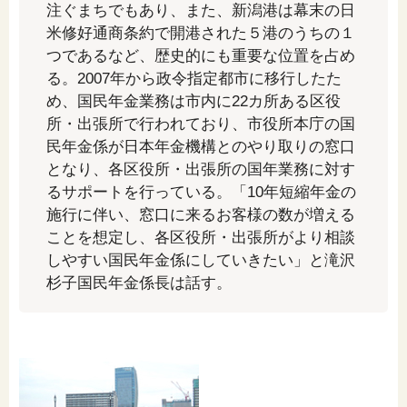
注ぐまちでもあり、また、新潟港は幕末の日
「家計」に関する記事
米修好通商条約で開港された５港のうちの１
つであるなど、歴史的にも重要な位置を占め
る。2007年から政令指定都市に移行したた
「暮らし」に関する記事
め、国民年金業務は市内に22カ所ある区役
所・出張所で行われており、市役所本庁の国
民年金係が日本年金機構とのやり取りの窓口
くらしすとについて
となり、各区役所・出張所の国年業務に対す
るサポートを行っている。「10年短縮年金の
施行に伴い、窓口に来るお客様の数が増える
協会事業案内
ことを想定し、各区役所・出張所がより相談
しやすい国民年金係にしていきたい」と滝沢
プライバシーポリシー（個人情報保護方針）
杉子国民年金係長は話す。
サイトマップ