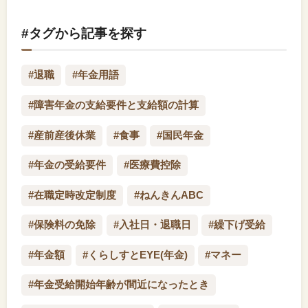
#タグから記事を探す
#退職
#年金用語
#障害年金の支給要件と支給額の計算
#産前産後休業
#食事
#国民年金
#年金の受給要件
#医療費控除
#在職定時改定制度
#ねんきんABC
#保険料の免除
#入社日・退職日
#繰下げ受給
#年金額
#くらしすとEYE(年金)
#マネー
#年金受給開始年齢が間近になったとき