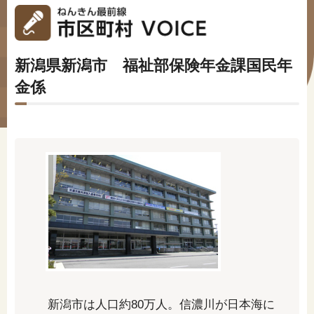
#年金広報
#くらしすとEYE(年金)
新潟県新潟市 福祉部保険年金課国民年
#ねんきんAtoZ
金係
#年金のこんなとき
#年金講座
「年金」に関する記事
「健康」に関する記事
「終活」に関する記事
新潟市は人口約80万人。信濃川が日本海に