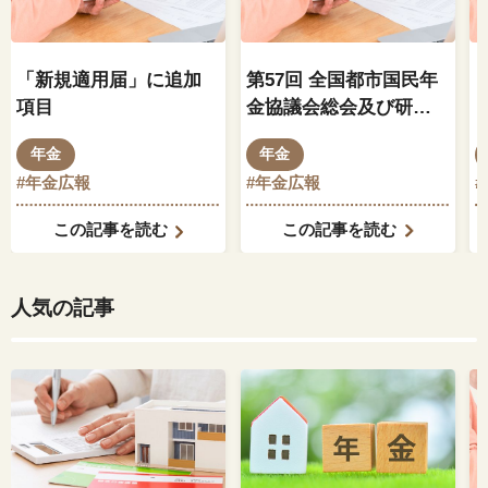
「新規適用届」に追加
第57回 全国都市国民年
項目
金協議会総会及び研修
会が仙台市で開催
年金
年金
#年金広報
#年金広報
この記事を読む
この記事を読む
人気の記事