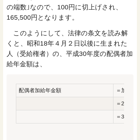
の端数｣なので、100円に切上げされ、
165,500円となります。
このようにして、法律の条文を読み解
くと、昭和18年４月２日以後に生まれた
人（受給権者）の、平成30年度の配偶者加
給年金額は、
配偶者加給年金額
＝加給年
＝224,30
＝389,80