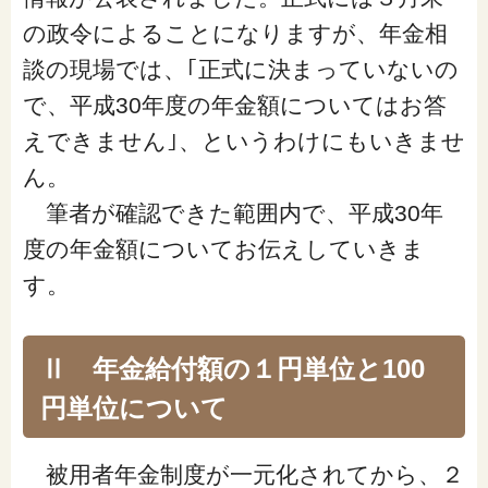
「家計」に関する記事
の政令によることになりますが、年金相
談の現場では、｢正式に決まっていないの
「暮らし」に関する記事
で、平成30年度の年金額についてはお答
えできません｣、というわけにもいきませ
ん。
くらしすとについて
筆者が確認できた範囲内で、平成30年
度の年金額についてお伝えしていきま
協会事業案内
す。
プライバシーポリシー（個人情報保護方針）
Ⅱ 年金給付額の１円単位と100
円単位について
サイトマップ
被用者年金制度が一元化されてから、２