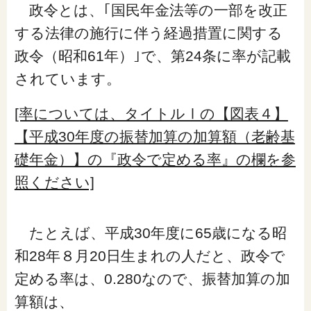
政令とは、｢国民年金法等の一部を改正
する法律の施行に伴う経過措置に関する
政令（昭和61年）｣で、第24条に率が記載
されています。
[率については、タイトルⅠの【図表４】
【平成30年度の振替加算の加算額（老齢基
礎年金）】の『政令で定める率』の欄を参
照ください]
たとえば、平成30年度に65歳になる昭
和28年８月20日生まれの人だと、政令で
定める率は、0.280なので、振替加算の加
算額は、