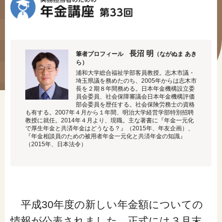
#年金広報
#くらしすとEYE(年金)
#ねんきんAtoZ
長沼 明
筆者プロフィール
（ながぬま あき
ら）
#年金のこんなとき
浦和大学総合福祉学部客員教授。志木市議・
埼玉県議を務めたのち、2005年からは志木市
長を２期８年間務める。日本年金機構設立委
#年金講座
員会委員、社会保障審議会日本年金機構評価
部会委員を歴任する。社会保険労務士の資格
も有する。2007年４月から１年間、明治大学経営学部特別招聘
教授に就任。2014年４月より、現職。主な著書に『年金一元化
で厚生年金と共済年金はどうなる？』（2015年、年友企画）、
「年金」に関する記事
『年金相談員のための被用者年金一元化と共済年金の知識』
（2015年、日本法令）
「健康」に関する記事
「終活」に関する記事
平成30年度の新しい年金額についての
情報が公表されました。正式には３月末