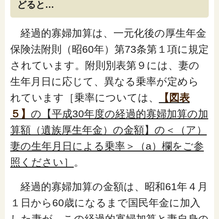
どると…
経過的寡婦加算は、一元化後の厚生年金
保険法附則（昭60年）第73条第１項に規定
されています。附則別表第９には、妻の
生年月日に応じて、異なる乗率が定めら
れています［乗率については、
【図表
５】
の【平成30年度の経過的寡婦加算の加
算額（遺族厚生年金）の金額】の＜（ア）
妻の生年月日による乗率＞（a）欄をご参
照ください］
。
経過的寡婦加算の金額は、昭和61年４月
１日から60歳になるまで国民年金に加入
した妻が、この経過的寡婦加算と妻自身の