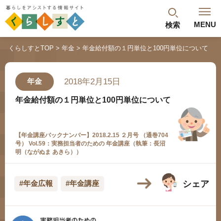
MENU
検索
閉じる
くらしすとTOP
年金
年金給付額の１円単位と100円単位について
最新記事
閲覧履歴
ランキング
2018年2月15日
年金
年金のよくあるご質問
年金給付額の１円単位と100円単位について
【年金講座バックナンバー】2018.2.15 ２月号 （通巻704
号） Vol.59：実務担当者のための 年金講座（執筆：長沼
明（ながぬま あきら））
シェア
#年金広報
#年金講座
人気#タグ「5選」