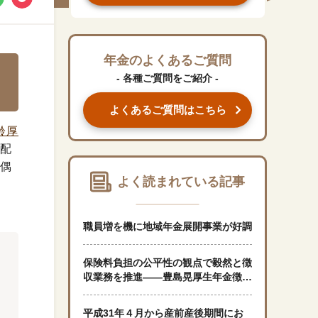
#くらしすとEYE(年金)
#ねんきんAtoZ
年金のよくあるご質問
- 各種ご質問をご紹介 -
#年金のこんなとき
よくあるご質問はこちら
#年金講座
齢厚
の配
配偶
「年金」に関する記事
よく読まれている記事
「健康」に関する記事
職員増を機に地域年金展開事業が好調
「終活」に関する記事
保険料負担の公平性の観点で毅然と徴
収業務を推進——豊島晃厚生年金徴収
課長
「家計」に関する記事
平成31年４月から産前産後期間にお