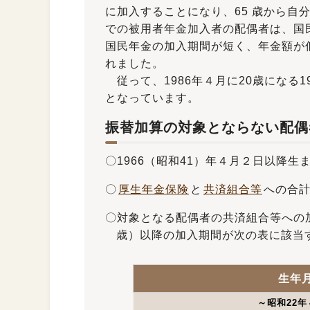
に加入することになり、65 歳から自
での被用者年金加入者の配偶者は、国
国民年金の加入期間が短く、年金額が
れました。
従って、1986年４月に20歳になる1
となっています。
振替加算の対象とならない配偶
〇1966（昭和41）年４月２日以降生
〇
厚生年金保険
と
共済組合等
への合計
〇対象となる配偶者の共済組合等への加
歳）以降の加入期間が次の表に該当
生年
～昭和22