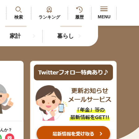
閉じる
MENU
検索
ランキング
履歴
家計
暮らし
最新記事
閲覧履歴
ランキング
年金のよくあるご質問
人気#タグ「5選」
んか？
#年金広報