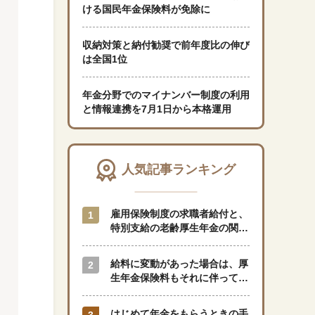
ける国民年金保険料が免除に
「暮らし」に関する記事
収納対策と納付勧奨で前年度比の伸び
は全国1位
年金分野でのマイナンバー制度の利用
くらしすとについて
と情報連携を7月1日から本格運用
協会事業案内
人気記事ランキング
プライバシーポリシー（個人情報保護方針）
雇用保険制度の求職者給付と、
サイトマップ
特別支給の老齢厚生年金の関係
はどのようになっているのでし
ょうか？
給料に変動があった場合は、厚
閉じる
生年金保険料もそれに伴って変
動しますか？
はじめて年金をもらうときの手