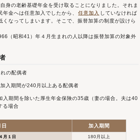
分自身の老齢基礎年金を受け取ることになりました。それま
民年金へは任意加入でしたから、
任意加入
していなければ
低くなってしまいます。そこで、振替加算の制度が設けら
966（昭和41）年４月生まれの人以降は振替加算の対象外
者
まれの配偶者
加入期間が240月以上ある配偶者
入期間を除いた厚生年金保険の35歳（妻の場合。夫は40
する場合
月日
加入期間
180月以上
年４月１日