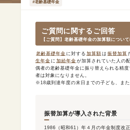
#老齢基礎年金
ご質問に関するご回答
【ご質問】老齢基礎年金の加算額について
老齢基礎年金
に対する
加算額
は
振替加算
生年金
に
加給年金
が加算されていた人の配
偶者の老齢基礎年金に振り替えられる精度で
者は対象になりません。
※18歳到達年度の末日までの子ども、また
振替加算が導入された背景
1986（昭和61）年４月の年金制度改