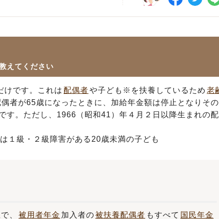
教えてください
だけです。これは
配偶者
や子ども
※
を扶養しているため
老
偶者が65歳になったときに、加給年金額は停止となりそ
す。ただし、1966（昭和41）年４月２日以降生まれの
は１級・２級障害がある20歳未満の子ども
正で、
被用者年金
加入者の
被扶養配偶者
もすべて
国民年金