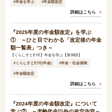
#年金を学ぶ
#年金額改定
「家計」に関する記事
詳細はこちら
「暮らし」に関する記事
『2025年度の年金額改定』を学ぶ
① ～ひと目でわかる「改定後の年金
くらしすとについて
額一覧表」つき～
【くらしすとEYE】年金を学ぶ【第38回】
協会事業案内
#くらしすとEYE(年金)
#年金・社会保険
#年金額改定
プライバシーポリシー（個人情報保護方針）
詳細はこちら
サイトマップ
『2024年度の年金額改定』について
学ぶ② ～老齢年金以外の改定内容～