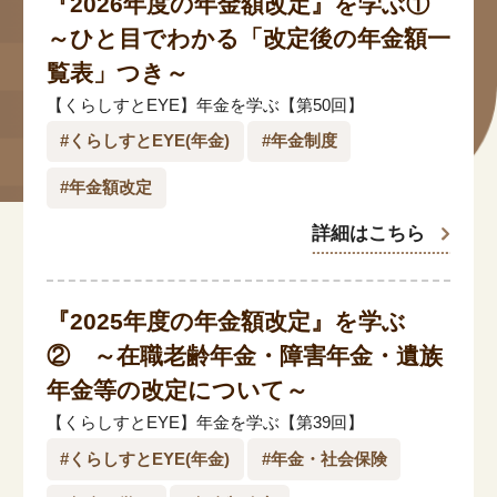
『2026年度の年金額改定』を学ぶ①
#年金広報
～ひと目でわかる「改定後の年金額一
#くらしすとEYE(年金)
覧表」つき～
【くらしすとEYE】年金を学ぶ【第50回】
#ねんきんAtoZ
#くらしすとEYE(年金)
#年金制度
#年金のこんなとき
#年金額改定
#年金講座
詳細はこちら
「年金」に関する記事
『2025年度の年金額改定』を学ぶ
② ～在職老齢年金・障害年金・遺族
「健康」に関する記事
年金等の改定について～
【くらしすとEYE】年金を学ぶ【第39回】
「終活」に関する記事
#くらしすとEYE(年金)
#年金・社会保険