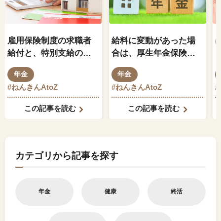
雇用保険制度の求職者
給料に変動があった場
給付と、特別支給の老
合は、厚生年金保険料
齢厚生年金の関係はど
もそれに伴って変動し
年金
年金
のようになっているの
ますか？
#ねんきんAtoZ
#ねんきんAtoZ
でしょうか？
この記事を読む
この記事を読む
カテゴリから記事を探す
年金
健康
終活