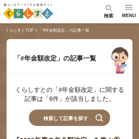
MENU
検索
閉じる
くらしすとTOP
「#年金額改定」の記事一覧
最新記事
閲覧履歴
ランキング
「#年金額改定」の記事一覧
年金のよくあるご質問
くらしすとの「#年金額改定」に関する
記事は「6件」が該当しました。
検索して記事を探す
人気#タグ「5選」