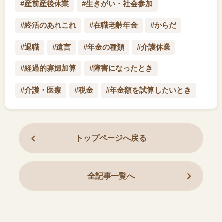
#産前産後休業
#生きがい・社会参加
#終活のあれこれ
#在職老齢年金
#からだ
#退職
#遺言
#年金の種類
#介護休業
#経過的寡婦加算
#障害になったとき
#介護・医療
#税金
#年金額を試算したいとき
トップページへ戻る
全記事一覧へ