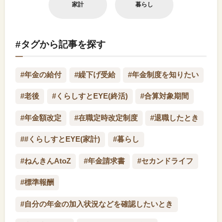
家計
暮らし
#タグから記事を探す
#年金の給付
#繰下げ受給
#年金制度を知りたい
#老後
#くらしすとEYE(終活)
#合算対象期間
#年金額改定
#在職定時改定制度
#退職したとき
##くらしすとEYE(家計)
#暮らし
#ねんきんAtoZ
#年金請求書
#セカンドライフ
#標準報酬
#自分の年金の加入状況などを確認したいとき