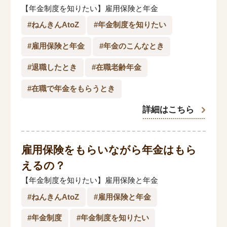
【年金制度を知りたい】雇用保険と年金
「家計」に関する記事
#ねんきんAtoZ
#年金制度を知りたい
「暮らし」に関する記事
#雇用保険と年金
#年金のこんなとき
#退職したとき
#在職老齢年金
#在職で年金をもらうとき
くらしすとについて
詳細はこちら
協会事業案内
雇用保険をもらいながら年金はもら
プライバシーポリシー（個人情報保護方針）
えるの？
【年金制度を知りたい】雇用保険と年金
サイトマップ
#ねんきんAtoZ
#雇用保険と年金
#年金制度
#年金制度を知りたい