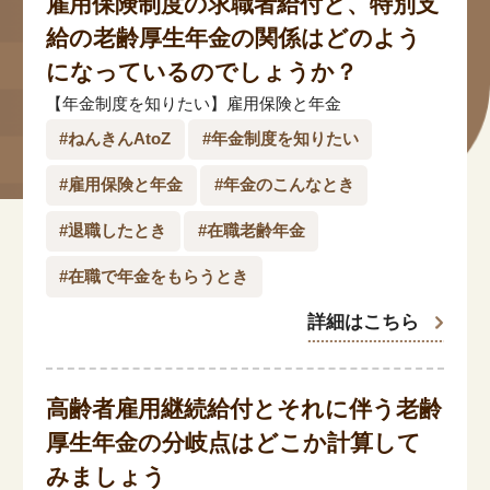
雇用保険制度の求職者給付と、特別支
#年金広報
給の老齢厚生年金の関係はどのよう
#くらしすとEYE(年金)
になっているのでしょうか？
【年金制度を知りたい】雇用保険と年金
#ねんきんAtoZ
#ねんきんAtoZ
#年金制度を知りたい
#年金のこんなとき
#雇用保険と年金
#年金のこんなとき
#年金講座
#退職したとき
#在職老齢年金
#在職で年金をもらうとき
「年金」に関する記事
詳細はこちら
「健康」に関する記事
高齢者雇用継続給付とそれに伴う老齢
厚生年金の分岐点はどこか計算して
「終活」に関する記事
みましょう