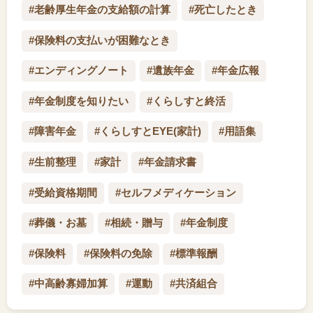
#老齢厚生年金の支給額の計算
#死亡したとき
#保険料の支払いが困難なとき
#エンディングノート
#遺族年金
#年金広報
#年金制度を知りたい
#くらしすと終活
#障害年金
#くらしすとEYE(家計)
#用語集
#生前整理
#家計
#年金請求書
#受給資格期間
#セルフメディケーション
#葬儀・お墓
#相続・贈与
#年金制度
#保険料
#保険料の免除
#標準報酬
#中高齢寡婦加算
#運動
#共済組合