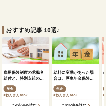
おすすめ記事 10選♪
雇用保険制度の求職者
給料に変動があった場
給付と、特別支給の老
合は、厚生年金保険料
齢厚生年金の関係はど
もそれに伴って変動し
年金
年金
のようになっているの
ますか？
#ねんきんAtoZ
#ねんきんAtoZ
でしょうか？
この記事を読む
この記事を読む