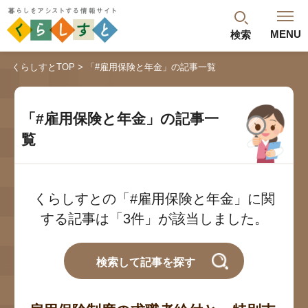
MENU
検索
閉じる
くらしすとTOP
「#雇用保険と年金」の記事一覧
最新記事
閲覧履歴
ランキング
「#雇用保険と年金」の記事一
年金のよくあるご質問
覧
くらしすとの「#雇用保険と年金」に関
する記事は「3件」が該当しました。
検索して記事を探す
人気#タグ「5選」