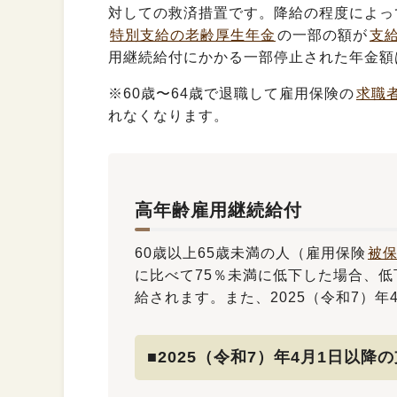
対しての救済措置です。降給の程度によっ
特別支給の老齢厚生年金
の一部の額が
支
用継続給付にかかる一部停止された年金額
※60歳〜64歳で退職して雇用保険の
求職
れなくなります。
高年齢雇用継続給付
60歳以上65歳未満の人（雇用保険
被
に比べて75％未満に低下した場合、
給されます。また、2025（令和7）
■2025（令和7）年4月1日以降