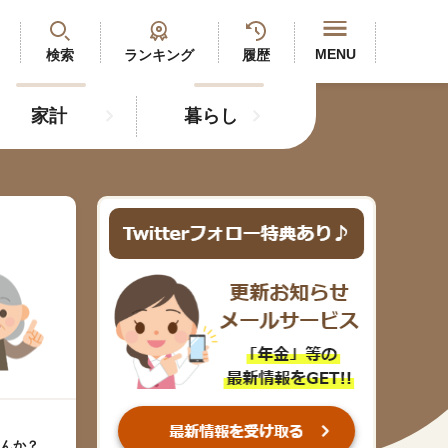
閉じる
MENU
検索
ランキング
履歴
家計
暮らし
最新記事
閲覧履歴
ランキング
年金のよくあるご質問
人気#タグ「5選」
#年金広報
んか？