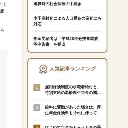
退職時の社会保険の手続き
じて
雇
「暮らし」に関する記事
少子高齢化による人口構造の変化にも
対応
けら
年金受給者は「平成28年分扶養親族
くらしすとについて
等申告書」を提出
協会事業案内
人気記事ランキング
プライバシーポリシー（個人情報保護方針）
雇用保険制度の求職者給付と、
サイトマップ
特別支給の老齢厚生年金の関係
はどのようになっているのでし
ょうか？
給料に変動があった場合は、厚
閉じる
生年金保険料もそれに伴って変
動しますか？
はじめて年金をもらうときの手