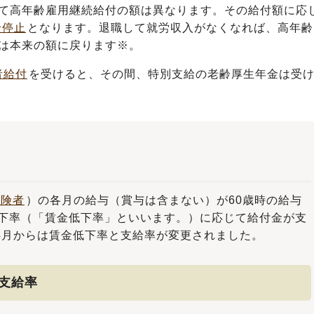
て高年齢雇用継続給付の額は異なります。その給付額に応
給停止
となります。退職して就労収入がなくなれば、高年齢
は本来の額に戻ります
※
。
者給付
を受けると、その間、特別支給の老齢厚生年金は受
保険者
）の各月の給与（賞与は含まない）が60歳時の給与
低下率（「賃金低下率」といいます。）に応じて給付金が支
年4月からは賃金低下率と支給率が変更されました。
の支給率