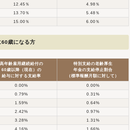
12.45％
4.98％
13.70％
5.48％
15.00％
6.00％
に60歳になる方
高年齢雇用継続給付の
特別支給の老齢厚生
60歳以降（現在）の
年金の支給停止割合
給与に対する支給率
（標準報酬月額に対して）
0.00%
0.00%
0.79%
0.31%
1.59%
0.64%
2.42%
0.97%
3.28%
1.31%
4.16%
1.66%