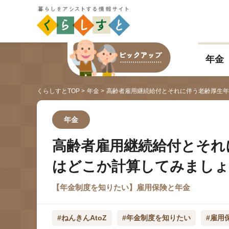
年金
くらしすとTOP
年金
高齢者雇用継続給付とそれに伴う老齢厚生年
年金
高齢者雇用継続給付とそれ
はどこか計算してみまし
【年金制度を知りたい】雇用保険と年金
#ねんきんAtoZ
#年金制度を知りたい
#雇用