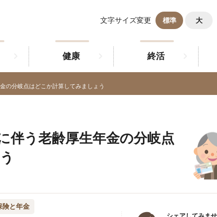
文字サイズ変更
標準
大
健康
終活
金の分岐点はどこか計算してみましょう
に伴う老齢厚生年金の分岐点
ょう
保険と年金
シェアしてみませ