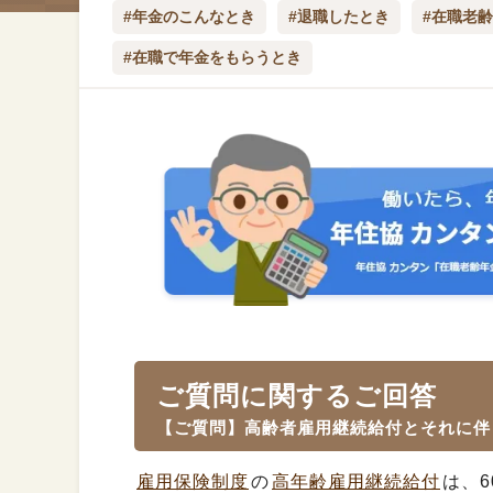
#年金のこんなとき
#退職したとき
#在職老
#在職で年金をもらうとき
ご質問に関するご回答
【ご質問】高齢者雇用継続給付とそれに伴
雇用保険制度
の
高年齢雇用継続給付
は、