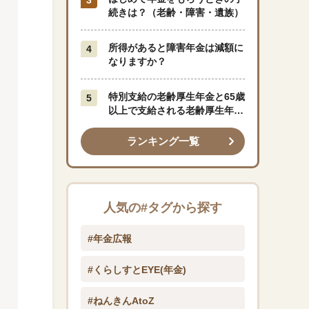
続きは？（老齢・障害・遺族）
所得があると障害年金は減額に
なりますか？
特別支給の老齢厚生年金と65歳
以上で支給される老齢厚生年金
はどう違うのですか？
ランキング一覧
人気の#タグから探す
#年金広報
#くらしすとEYE(年金)
#ねんきんAtoZ