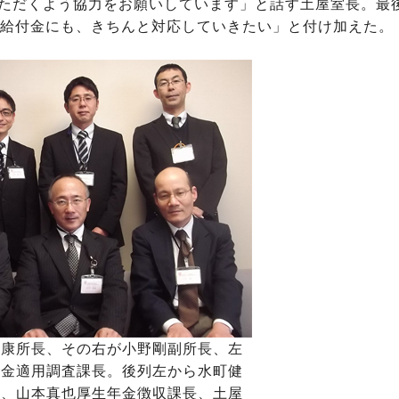
ただくよう協力をお願いしています」と話す土屋室長。最
援給付金にも、きちんと対応していきたい」と付け加えた。
兼康所長、その右が小野剛副所長、左
年金適用調査課長。後列左から水町健
長、山本真也厚生年金徴収課長、土屋