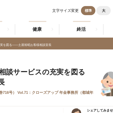
文字サイズ変更
標準
大
健康
終活
実を図る——土屋裕昭お客様相談室長
相談サービスの充実を図る
長
通巻716号） Vol.71：クローズアップ 年金事務所（都城年
シェアしてみませ