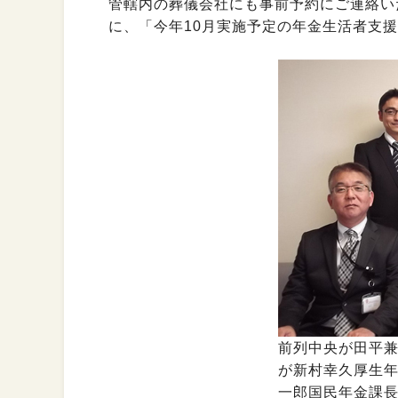
管轄内の葬儀会社にも事前予約にご連絡い
に、「今年10月実施予定の年金生活者支
前列中央が田平
が新村幸久厚生
一郎国民年金課