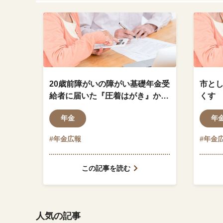
20歳前障がいの障がい基礎年金受
市と
給者に届いた『圧着はがき』から
くす
読み取れること
年金
年
#年金広報
#年金
この記事を読む
人気の記事