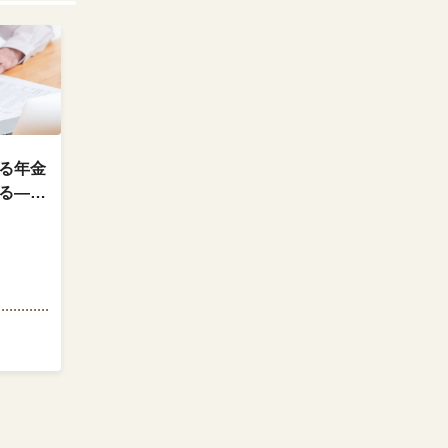
る年金
る——