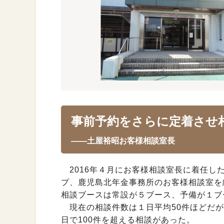
事前予約をさらに定着させ
――土屋裕昭お客様相談室長
2016年４月にお客様相談室長に着任し
プ、鹿児島北年金事務所のお客様相談室を
相談ブースは常設が５ブース、予備が１ブ
現在の相談件数は１日平均50件ほどだが
日で100件を超える相談があった。