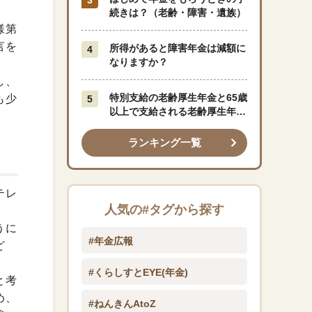
続きは？（老齢・障害・遺族）
様第
言を
所得があると障害年金は減額に
なりますか？
し、
特別支給の老齢厚生年金と65歳
も少
以上で支給される老齢厚生年金
はどう違うのですか？
ランキング一覧
テレ
人気の#タグから探す
うに
#年金広報
ど
#くらしすとEYE(年金)
と考
め、
#ねんきんAtoZ