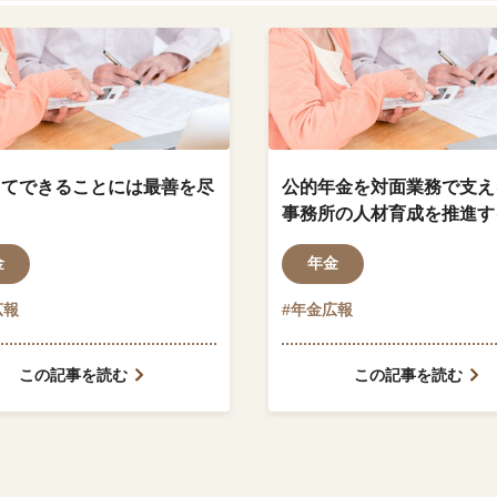
してできることには最善を尽
公的年金を対面業務で支え
事務所の人材育成を推進す
宮川 義彦 副所長
金
年金
広報
#年金広報
この記事を読む
この記事を読む