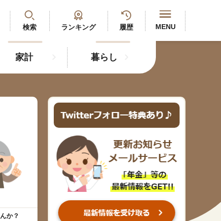
閉じる
MENU
検索
ランキング
履歴
家計
暮らし
最新記事
閲覧履歴
ランキング
年金のよくあるご質問
人気#タグ「5選」
んか？
#年金広報