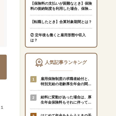
【保険料の支払いが困難なとき】保険
料の後納制度を利用した場合、保険料
「暮らし」に関する記事
はどのように計算されるのですか？
【転職したとき】合算対象期間とは？
② 定年後も働くと雇用形態や収入
くらしすとについて
は？
協会事業案内
人気記事ランキング
プライバシーポリシー（個人情報保護方針）
雇用保険制度の求職者給付と、
サイトマップ
特別支給の老齢厚生年金の関係
はどのようになっているのでし
。
ょうか？
給料に変動があった場合は、厚
閉じる
生年金保険料もそれに伴って変
、１
動しますか？
はじめて年金をもらうときの手