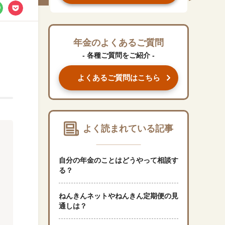
#くらしすとEYE(年金)
#ねんきんAtoZ
年金のよくあるご質問
- 各種ご質問をご紹介 -
#年金のこんなとき
よくあるご質問はこちら
#年金講座
「年金」に関する記事
よく読まれている記事
「健康」に関する記事
自分の年金のことはどうやって相談す
る？
「終活」に関する記事
ねんきんネットやねんきん定期便の見
通しは？
「家計」に関する記事