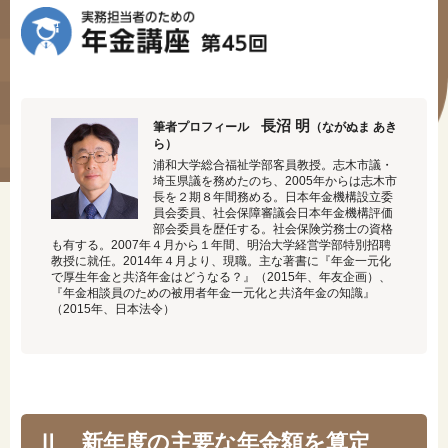
#年金広報
#くらしすとEYE(年金)
#ねんきんAtoZ
長沼 明
筆者プロフィール
（ながぬま あき
#年金のこんなとき
ら）
浦和大学総合福祉学部客員教授。志木市議・
埼玉県議を務めたのち、2005年からは志木市
#年金講座
長を２期８年間務める。日本年金機構設立委
員会委員、社会保障審議会日本年金機構評価
部会委員を歴任する。社会保険労務士の資格
も有する。2007年４月から１年間、明治大学経営学部特別招聘
教授に就任。2014年４月より、現職。主な著書に『年金一元化
「年金」に関する記事
で厚生年金と共済年金はどうなる？』（2015年、年友企画）、
『年金相談員のための被用者年金一元化と共済年金の知識』
（2015年、日本法令）
「健康」に関する記事
「終活」に関する記事
Ⅱ 新年度の主要な年金額を算定