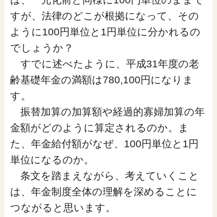
閉じる
すが、法律のどこが根拠になって、その
ように100円単位と1円単位に分かれるの
でしょうか？
すでに述べたように、平成31年度の老
齢基礎年金の満額は780,100円になりま
す。
振替加算の加算額や経過的寡婦加算の年
金額がどのように算定されるのか。ま
た、年金給付額がなぜ、100円単位と1円
単位になるのか。
条文を踏まえながら、考えていくこと
は、年金制度全体の理解を深めることに
つながると思います。