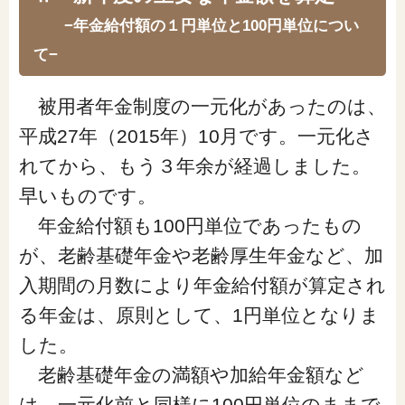
「家計」に関する記事
−年金給付額の１円単位と100円単位につい
て−
「暮らし」に関する記事
被用者年金制度の一元化があったのは、
平成27年（2015年）10月です。一元化さ
れてから、もう３年余が経過しました。
くらしすとについて
早いものです。
協会事業案内
年金給付額も100円単位であったもの
が、老齢基礎年金や老齢厚生年金など、加
プライバシーポリシー（個人情報保護方針）
入期間の月数により年金給付額が算定され
る年金は、原則として、1円単位となりま
サイトマップ
した。
老齢基礎年金の満額や加給年金額など
は、一元化前と同様に100円単位のままで