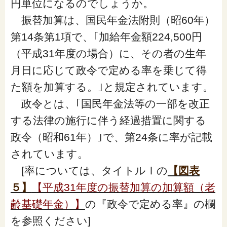
円単位になるのでしょうか。
振替加算は、国民年金法附則（昭60年）
第14条第1項で、｢加給年金額224,500円
（平成31年度の場合）に、その者の生年
月日に応じて政令で定める率を乗じて得
た額を加算する。｣と規定されています。
政令とは、｢国民年金法等の一部を改正
する法律の施行に伴う経過措置に関する
政令（昭和61年）｣で、第24条に率が記載
されています。
[率については、タイトルⅠの
【図表
５】
【平成31年度の振替加算の加算額（老
齢基礎年金）】
の『政令で定める率』の欄
を参照ください]