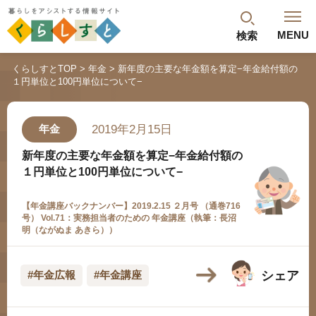
MENU
検索
閉じる
くらしすとTOP
年金
新年度の主要な年金額を算定−年金給付額の
１円単位と100円単位について−
最新記事
閲覧履歴
ランキング
2019年2月15日
年金
年金のよくあるご質問
新年度の主要な年金額を算定−年金給付額の
１円単位と100円単位について−
【年金講座バックナンバー】2019.2.15 ２月号 （通巻716
号） Vol.71：実務担当者のための 年金講座（執筆：長沼
明（ながぬま あきら））
シェア
#年金広報
#年金講座
人気#タグ「5選」