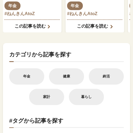
齢厚生年金の関係はど
もそれに伴って変動し
年金
年金
のようになっているの
ますか？
#ねんきんAtoZ
#ねんきんAtoZ
でしょうか？
この記事を読む
この記事を読む
カテゴリから記事を探す
年金
健康
終活
家計
暮らし
#タグから記事を探す