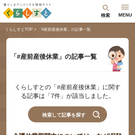
MENU
検索
閉じる
くらしすとTOP
「#産前産後休業」の記事一覧
最新記事
閲覧履歴
ランキング
「#産前産後休業」の記事一覧
年金のよくあるご質問
くらしすとの「#産前産後休業」に関す
る記事は「7件」が該当しました。
検索して記事を探す
人気#タグ「5選」