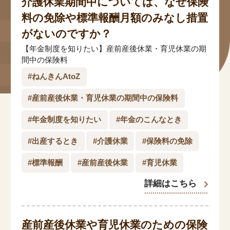
介護休業期間中については、なぜ保険
#年金広報
料の免除や標準報酬月額のみなし措置
#くらしすとEYE(年金)
がないのですか？
【年金制度を知りたい】産前産後休業・育児休業の期
#ねんきんAtoZ
間中の保険料
#年金のこんなとき
#ねんきんAtoZ
#年金講座
#産前産後休業・育児休業の期間中の保険料
#年金制度を知りたい
#年金のこんなとき
「年金」に関する記事
#出産するとき
#介護休業
#保険料の免除
#標準報酬
#産前産後休業
#育児休業
「健康」に関する記事
詳細はこちら
「終活」に関する記事
産前産後休業や育児休業のための保険