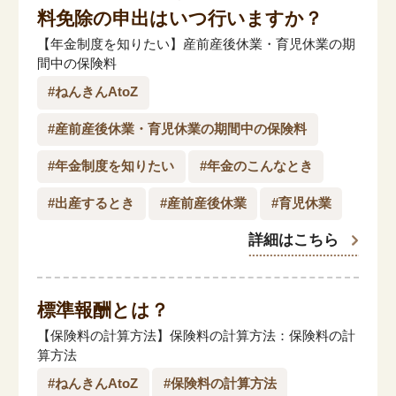
料免除の申出はいつ行いますか？
「家計」に関する記事
【年金制度を知りたい】産前産後休業・育児休業の期
間中の保険料
「暮らし」に関する記事
#ねんきんAtoZ
#産前産後休業・育児休業の期間中の保険料
くらしすとについて
#年金制度を知りたい
#年金のこんなとき
#出産するとき
#産前産後休業
#育児休業
協会事業案内
詳細はこちら
プライバシーポリシー（個人情報保護方針）
標準報酬とは？
サイトマップ
【保険料の計算方法】保険料の計算方法：保険料の計
算方法
#ねんきんAtoZ
#保険料の計算方法