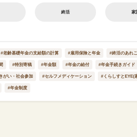
終活
家
#老齢基礎年金の支給額の計算
#雇用保険と年金
#終活のあれ
間
#特別寄稿
#年金額
#年金の給付
#年金手続きガイド
生きがい・社会参加
#セルフメディケーション
#くらしすとEYE(
#年金制度