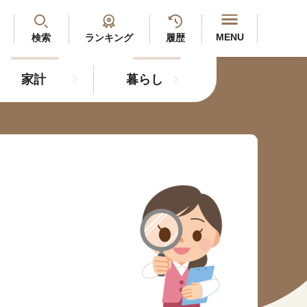
閉じる
MENU
検索
ランキング
履歴
家計
暮らし
最新記事
閲覧履歴
ランキング
年金のよくあるご質問
人気#タグ「5選」
#年金広報