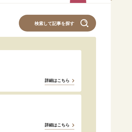
#くらしすとEYE(年金)
#ねんきんAtoZ
検索して記事を探す
#年金のこんなとき
#年金講座
「年金」に関する記事
詳細はこちら
「健康」に関する記事
「終活」に関する記事
詳細はこちら
「家計」に関する記事