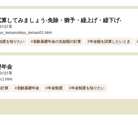
算してみましょう-免除・猶予・繰上げ・繰下げ-
額の計算
ikyu_keisan/sikyu_keisan01.html
制度を知りたい
#老齢基礎年金の支給額の計算
#年金額を試算したいとき
礎年金
額の計算
-c1.html
の計算
#老齢基礎年金
#年金制度
#年金制度を知りたい