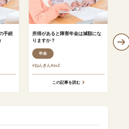
の手続
所得があると障害年金は減額にな
特
）
りますか？
上
う
年金
#ねんきんAtoZ
#ね
この記事を読む