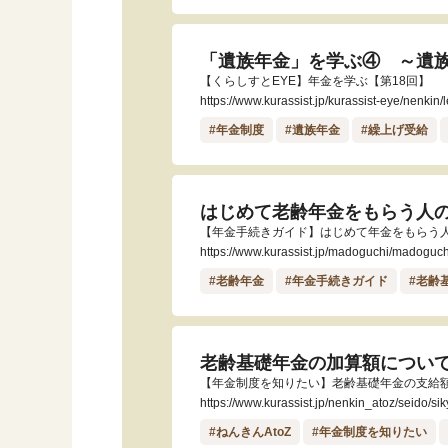
「遺族年金」を学ぶ④ ～遺
【くらしすとEYE】年金を学ぶ【第18回】
https://www.kurassist.jp/kurassist-eye/nenkin
#年金制度
#遺族年金
#繰上げ受給
はじめて老齢年金をもらう人
【年金手続きガイド】はじめて年金をもらう
https://www.kurassist.jp/madoguchi/madoguch
#老齢年金
#年金手続きガイド
#老齢
老齢基礎年金の加算額につい
【年金制度を知りたい】老齢基礎年金の支給
https://www.kurassist.jp/nenkin_atoz/seido/s
#ねんきんAtoZ
#年金制度を知りたい