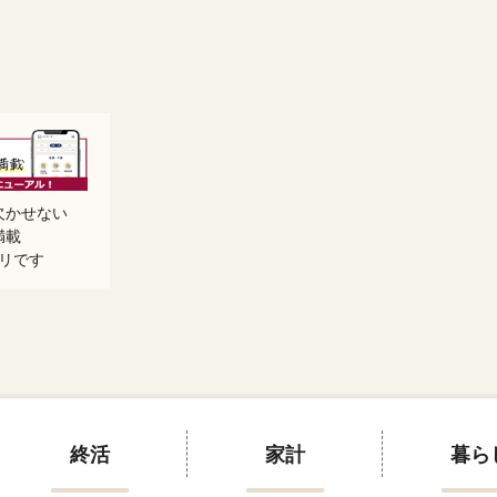
欠かせない
満載
リです
終活
家計
暮ら