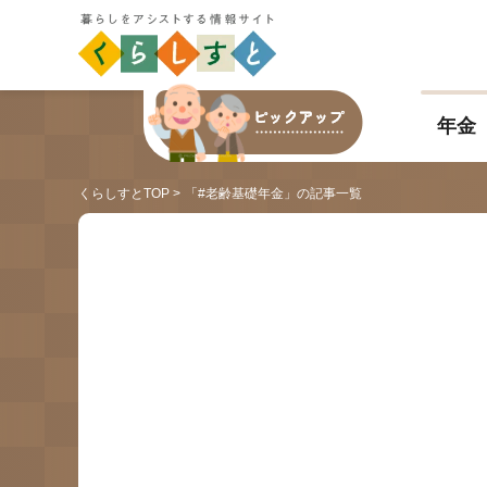
年金
くらしすとTOP
「#老齢基礎年金」の記事一覧