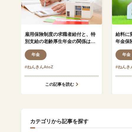
雇用保険制度の求職者給付と、特
給料に
別支給の老齢厚生年金の関係はど
年金保
のようになっているのでしょう
ますか
年金
年金
か？
#ねんきんAtoZ
#ねんきん
この記事を読む
カテゴリから記事を探す