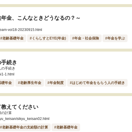
族年金、こんなときどうなるの？～
/learn-vol18-20230915.html
#老齢基礎年金
#くらしすとEYE(年金)
#年金・社会保険
#年金を学ぶ
の手続き
人の手続き
i1-1.html
基礎年金
#老齢厚生年金
#年金制度
#はじめて年金をもらう人の手続き
て教えてください
額の計算
ikyu_keisan/sikyu_keisan02.html
#老齢基礎年金の支給額の計算
#老齢基礎年金