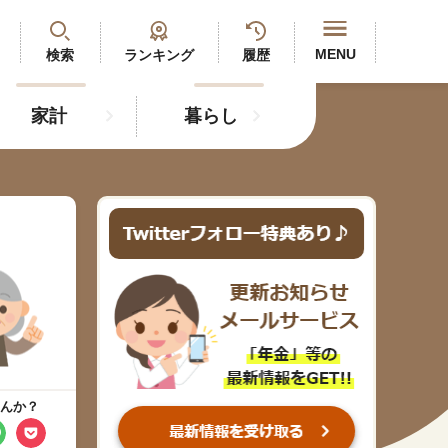
閉じる
MENU
検索
ランキング
履歴
家計
暮らし
最新記事
閲覧履歴
ランキング
年金のよくあるご質問
人気#タグ「5選」
んか？
#年金広報