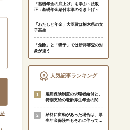
『基礎年金の底上げ』を学ぶ～法改
正：基礎年金給付水準の引き上げ～
「暮らし」に関する記事
「わたしと年金」大臣賞は栃木県の女
子高生
くらしすとについて
「免除」と「猶予」では所得審査の対
象が違う
協会事業案内
プライバシーポリシー（個人情報保護方針）
人気記事ランキング
期
サイトマップ
雇用保険制度の求職者給付と、
特別支給の老齢厚生年金の関係
はどのようになっているのでし
ょうか？
受給
閉じる
給料に変動があった場合は、厚
生年金保険料もそれに伴って変
動しますか？
っ