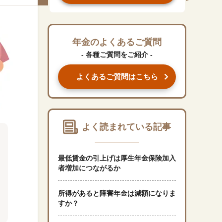
#くらしすとEYE(年金)
#ねんきんAtoZ
年金のよくあるご質問
- 各種ご質問をご紹介 -
#年金のこんなとき
よくあるご質問はこちら
#年金講座
「年金」に関する記事
よく読まれている記事
「健康」に関する記事
最低賃金の引上げは厚生年金保険加入
者増加につながるか
「終活」に関する記事
所得があると障害年金は減額になりま
すか？
「家計」に関する記事