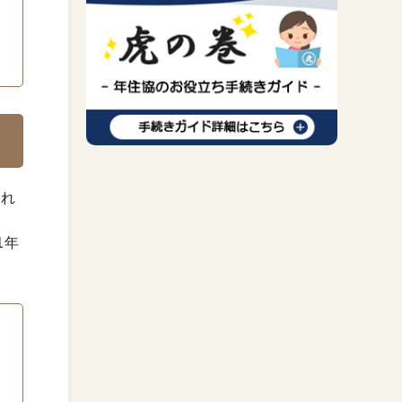
あれ
1年