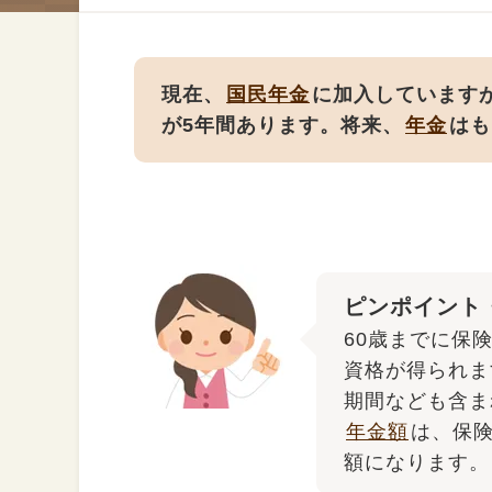
現在、
国民年金
に加入しています
が5年間あります。将来、
年金
はも
ピンポイント
60歳までに保
資格が得られま
期間なども含ま
年金額
は、保
額になります。