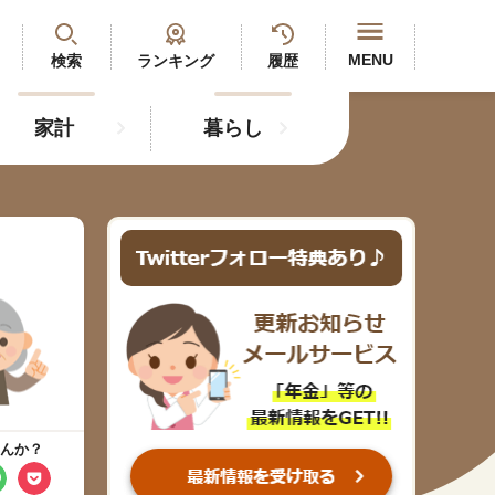
閉じる
MENU
検索
ランキング
履歴
家計
暮らし
最新記事
閲覧履歴
ランキング
年金のよくあるご質問
人気#タグ「5選」
んか？
#年金広報