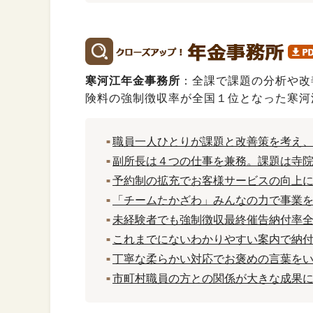
寒河江年金事務所
：全課で課題の分析や改
険料の強制徴収率が全国１位となった寒河
職員一人ひとりが課題と改善策を考え
副所長は４つの仕事を兼務。課題は寺
予約制の拡充でお客様サービスの向上
「チームたかざわ」みんなの力で事業
未経験者でも強制徴収最終催告納付率
これまでにないわかりやすい案内で納付
丁寧な柔らかい対応でお褒めの言葉を
市町村職員の方との関係が大きな成果