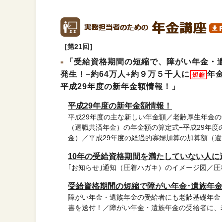
［第21回］
「受給資格期間の短縮で、障がい年金・
発生！−約64万人+約９万５千人に
年
平成29年度の新年金額情報！」
平成29年度の新年金額情報！
平成29年度の主な新しい年金額／老齢厚生年金の
（退職共済年金）の年金額の算定式−平成29年度
金）／平成29年度の経過的寡婦加算の加算額（
10年の受給資格期間を満たしていない人に
｢お知らせ｣通知（圧着ハガキ）のイメージ図／
受給資格期間の短縮で障がい年金･遺族年
障がい年金・遺族年金の受給者にも老齢基礎年金
書を送付！／障がい年金・遺族年金の受給者に、