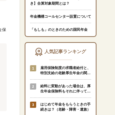
き】合算対象期間とは？
「暮らし」に関する記事
年金機構コールセンター設置について
金保
「もしも」のときのための国民年金
くらしすとについて
協会事業案内
人気記事ランキング
プライバシーポリシー（個人情報保護方針）
雇用保険制度の求職者給付と、
特別支給の老齢厚生年金の関係
はどのようになっているのでし
サイトマップ
ょうか？
給料に変動があった場合は、厚
生年金保険料もそれに伴って変
動しますか？
閉じる
はじめて年金をもらうときの手
続きは？（老齢・障害・遺族）