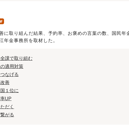
善に取り組んだ結果、予約率、お褒めの言葉の数、国民年
江年金事務所を取材した。
、全課で取り組む
院の適用対策
につなげる
を改善
全国１位に
率UP
いただく
に繋がる