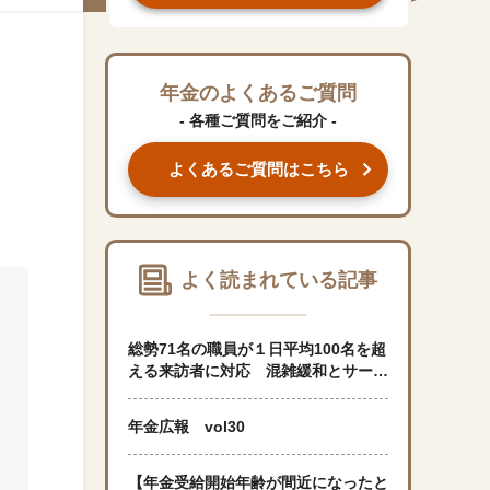
#くらしすとEYE(年金)
#ねんきんAtoZ
年金のよくあるご質問
- 各種ご質問をご紹介 -
#年金のこんなとき
よくあるご質問はこちら
#年金講座
「年金」に関する記事
よく読まれている記事
「健康」に関する記事
総勢71名の職員が１日平均100名を超
える来訪者に対応 混雑緩和とサービ
ス向上の切り札として相談予約率の大
「終活」に関する記事
幅アップめざす
年金広報 vol30
「家計」に関する記事
【年金受給開始年齢が間近になったと