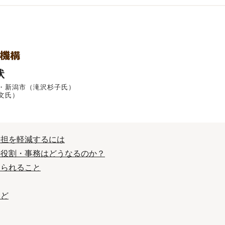
状
・新潟市（滝沢杉子氏）
文氏）
負担を軽減するには
の役割・事務はどうなるのか？
められること
など