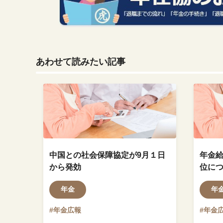
あわせて読みたい記事
中国との社会保障協定が9月１日
年金給
から発効
位に
年金
年
#年金広報
#年金