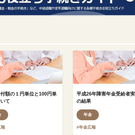
付額の１円単位と100円単
平成26年障害年金受給者
ついて
の結果
金
年金
広報
#年金広報