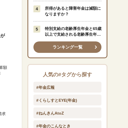
所得があると障害年金は減額に
なりますか？
特別支給の老齢厚生年金と65歳
以上で支給される老齢厚生年金
権が
はどう違うのですか？
ランキング一覧
算額
年
人気の#タグから探す
#年金広報
#くらしすとEYE(年金)
#ねんきんAtoZ
請求
#年金のこんなとき