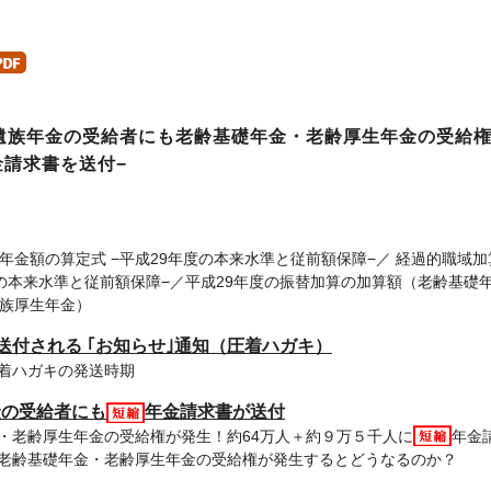
遺族年金の受給者にも老齢基礎年金・老齢厚生年金の受給
金請求書を送付−
年金額の算定式 −平成29年度の本来水準と従前額保障−／ 経過的職域加
の本来水準と従前額保障−／平成29年度の振替加算の加算額（老齢基礎
遺族厚生年金）
送付される ｢お知らせ｣通知（圧着ハガキ）
圧着ハガキの発送時期
金の受給者にも
年金請求書が送付
・老齢厚生年金の受給権が発生！約64万人＋約９万５千人に
年金
老齢基礎年金・老齢厚生年金の受給権が発生するとどうなるのか？