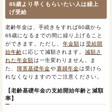
65歳より早くもらいたい人は繰上
げ受給
老齢年金は、手続きをすれば60歳から
65歳になるまでの間に繰り上げること
ができます。ただし、
年金額
は
受給開
始年齢
に応じて減額されます。
減額さ
れた年金額
は一生変わりません
。ま
た、
障害基礎年金
や
寡婦年金
は受けら
れなくなりますのでご注意ください。
【老齢基礎年金の支給開始年齢と減額
率】