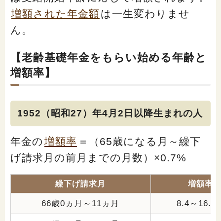
増額された年金額
は一生変わりませ
ん
。
【老齢基礎年金をもらい始める年齢と
増額率】
1952（昭和27）年4月2日以降生まれの人
年金の
増額率
＝（65歳になる月～繰下
げ請求月の前月までの月数）×0.7%
繰下げ請求月
増額率
66歳0ヵ月～11ヵ月
8.4～16.1