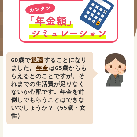
#年金広報
#くらしすとEYE(年金)
#ねんきんAtoZ
#年金のこんなとき
#年金講座
60歳で
退職
することになり
ました。
年金
は65歳からも
らえるとのことですが、そ
「年金」に関する記事
れまでの生活費が足りなく
ないか心配です。年金を前
倒しでもらうことはできな
「健康」に関する記事
いでしょうか？（55歳・女
性）
「終活」に関する記事