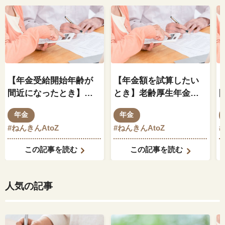
【年金受給開始年齢が
【年金額を試算したい
間近になったとき】公
とき】老齢厚生年金を
務員も同様に特別支給
ケースごとに試算して
年金
年金
の老齢厚生年金が支給
みましょう（加入時期
#ねんきんAtoZ
#ねんきんAtoZ
#
されますか？
による年金額）
この記事を読む
この記事を読む
人気の記事