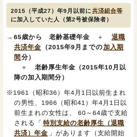
2015（平成27）年9月以前に
共済組合等
に加入していた人（第2号被保険者）
→
65歳から 老齢基礎年金
＋
退職
共済年金
（2015年9月までの
加入期
間
分）
＋
老齢厚生年金（2015年10月以
降の加入期間分）
※1961（昭和36）年4月1日以前生まれ
の男性、1966（昭和41）年4月1日以
前生まれの女性は、 60～64歳で支給
される「
特別支給の老齢厚生（退職
共済）年金
」があります（支給開始