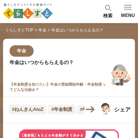
MENU
検索
閉じる
くらしすとTOP
年金
年金はいつからもらえるの？
最新記事
閲覧履歴
ランキング
年金
年金のよくあるご質問
年金はいつからもらえるの？
【年金制度を知りたい】年金の受給開始年齢：年金制度っ
てどんな仕組み？
シェア
#ねんきんAtoZ
#年金制度
#年金の受給開始年齢
#
人気#タグ「5選」