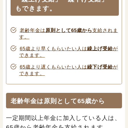
閉じる
もできます。
老齢年金は
原則として65歳から
支給されま
す。
65歳より早くもらいたい人は
繰上げ受給
が
できます。
65歳より遅くもらいたい人は
繰下げ受給
が
できます。
老齢年金は原則として65歳から
一定期間以上年金に加入している人は、
65歳から老齢年金を支給されます。