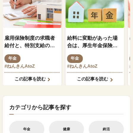
雇用保険制度の求職者
給料に変動があった場
給付と、特別支給の老
合は、厚生年金保険料
齢厚生年金の関係はど
もそれに伴って変動し
年金
年金
のようになっているの
ますか？
#ねんきんAtoZ
#ねんきんAtoZ
でしょうか？
この記事を読む
この記事を読む
カテゴリから記事を探す
年金
健康
終活