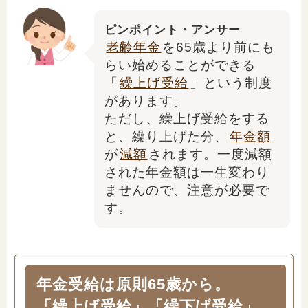
「家計」に関する記事
ピンポイント・アンサー
老齢年金
を65歳より前にも
「暮らし」に関する記事
らい始めることができる
「
繰上げ受給
」という制度
があります。
ただし、繰上げ受給をする
くらしすとについて
と、繰り上げた分、
年金額
が
減額
されます。一度減額
協会事業案内
された年金額は一生変わり
ませんので、注意が必要で
す。
プライバシーポリシー（個人情報保護方針）
サイトマップ
年金受給は原則65歳から。
「繰上げ受給」「繰下げ受給」